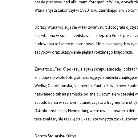
czasie pracował nad albumami fotografii z Wilna, których zb
Wilna artysta zakończył w 1920 roku, zamykając ją w 26 tom
Obrazy Wilna wpisują się w tak zwany nurt „fotografii ojczys
Łączyła ona w sobie przedstawienia pejzażu Polski poszerzo
budowania tożsamości narodowej. Misją działających w tym 
zabytków oraz ukazywanie piękna rodzimego krajobrazu.
Zawartość „Teki X" pokazuje z jaką skrupulatnością i dokład
znajduje się wiele fotografii ukazujących budynki znajdujące 
Wielka, Ostrobramska, Niemiecka, Zaułek Szwarcowy, Zaułek
nazwanego tak na pamiątkę po znajdującym się wcześniej w
zabudowania w szerokim planie, często z fragmentem ulicy.
Ostrobramskiej czy Niemieckiej, wiele uwagi poświęca detal
tece znalazły się też ujęcia ukazujące wnętrza zlokalizowan
Dorota Stolarska-Kultys