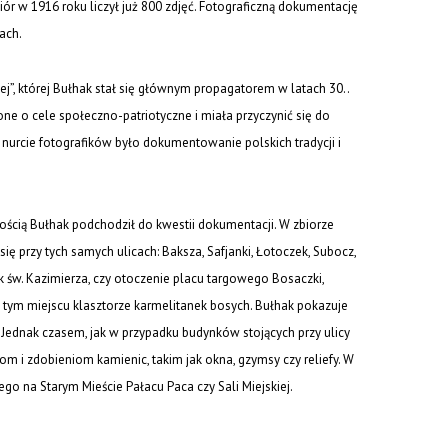
iór w 1916 roku liczył już 800 zdjęć. Fotograficzną dokumentację
ach.
tej”, której Bułhak stał się głównym propagatorem w latach 30..
ne o cele społeczno-patriotyczne i miała przyczynić się do
nurcie fotografików było dokumentowanie polskich tradycji i
nością Bułhak podchodził do kwestii dokumentacji. W zbiorze
się przy tych samych ulicach: Baksza, Safjanki, Łotoczek, Subocz,
 św. Kazimierza, czy otoczenie placu targowego Bosaczki,
 tym miejscu klasztorze karmelitanek bosych. Bułhak pokazuje
 Jednak czasem, jak w przypadku budynków stojących przy ulicy
om i zdobieniom kamienic, takim jak okna, gzymsy czy reliefy. W
ego na Starym Mieście Pałacu Paca czy Sali Miejskiej.