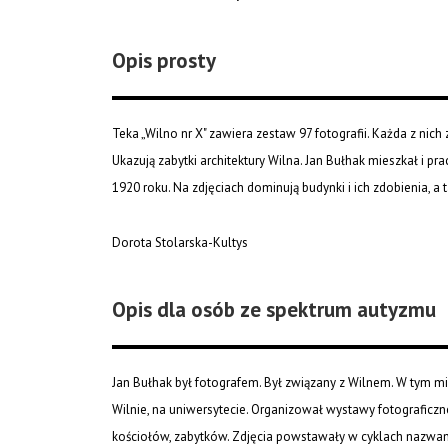
Opis prosty
Teka „Wilno nr X" zawiera zestaw 97 fotografii. Każda z nic
Ukazują zabytki architektury Wilna. Jan Bułhak mieszkał i p
1920 roku. Na zdjęciach dominują budynki i ich zdobienia, a 
Dorota Stolarska-Kultys
Opis dla osób ze spektrum autyzmu
Jan Bułhak był fotografem. Był związany z Wilnem. W tym m
Wilnie, na uniwersytecie. Organizował wystawy fotograficzn
kościołów, zabytków. Zdjęcia powstawały w cyklach nazwan