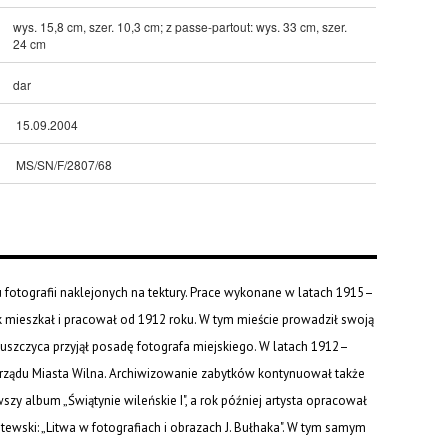
wys. 15,8 cm, szer. 10,3 cm; z passe-partout: wys. 33 cm, szer.
24 cm
dar
15.09.2004
MS/SN/F/2807/68
u fotografii naklejonych na tektury. Prace wykonane w latach 1915–
ak mieszkał i pracował od 1912 roku. W tym mieście prowadził swoją
szczyca przyjął posadę fotografa miejskiego. W latach 1912–
rządu Miasta Wilna. Archiwizowanie zabytków kontynuował także
szy album „Świątynie wileńskie I", a rok później artysta opracował
tewski: „Litwa w fotografiach i obrazach J. Bułhaka". W tym samym