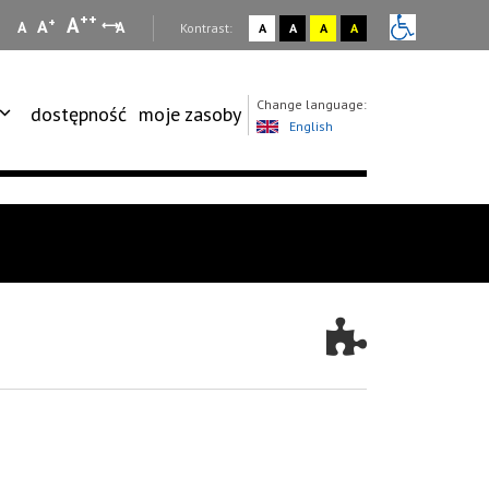
++
A
+
A
A
A
:
Kontrast:
A
A
A
A
Change language:
dostępność
moje zasoby
English