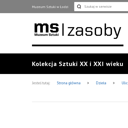
Muzeum Sztuki w Łodzi
Kolekcja Sztuki XX i XXI wieku
Jesteś tutaj:
Strona główna
>
Dzieła
>
Uli