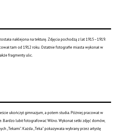
h została naklejona na tekturę. Zdjęcia pochodzą z lat 1915–1919.
racował tam od 1912 roku. Ostatnie fotografie miasta wykonał w
także fragmenty ulic.
ieście ukończył gimnazjum, a potem studia. Później pracował w
e. Bardzo lubił fotografować Wilno. Wykonał setki zdjęć domów,
ych „Tekami”. Każda „Teka” pokazywała wybrany przez artystę