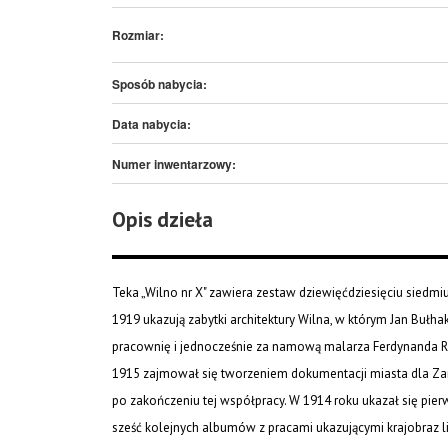
Rozmiar:
Sposób nabycia:
Data nabycia:
Numer inwentarzowy:
Opis dzieła
Teka „Wilno nr X" zawiera zestaw dziewięćdziesięciu siedmi
1919 ukazują zabytki architektury Wilna, w którym Jan Bułh
pracownię i jednocześnie za namową malarza Ferdynanda Ru
1915 zajmował się tworzeniem dokumentacji miasta dla Za
po zakończeniu tej współpracy. W 1914 roku ukazał się pierw
sześć kolejnych albumów z pracami ukazującymi krajobraz li