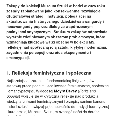
Zakupy do kolekcji Muzeum Sztuki w Łodzi w 2025 roku
zostały zaplanowane jako konsekwentne rozwinięcie
długofalowej strategii instytucji, polegającej na
aktualizowaniu historycznego dziedzictwa awangardy i
neoawangardy poprzez dialog ze współczesnymi
praktykami artystycznymi. Struktura zakupów odpowiada
wyraźnie zdefiniowanym obszarom problemowym, które
wzmacniają kluczowe wątki obecne w kolekcji MS:
refleksję nad społeczną rolą sztuki, krytykę modernizmu,
zagadnienia percepcji oraz etos eksperymentu i
emancypacji.
1. Refleksja feministyczna i społeczna
Najliczniejszą i zarazem fundamentalną linię zakupów
stanowią prace podejmujące kwestie feministyczne, społeczne
i emancypacyjne. Wideoesej
Moyry Davey
(
Forks and
Spoons
) wpisuje się w krytyczną refleksję nad produkcją
wiedzy, archiwami feministycznymi i przepisywaniem kanonu
historii sztuki, nawiązując jednocześnie do tradycji teoretycznej
i kuratorskiej Muzeum Sztuki, w szczególności do dorobku