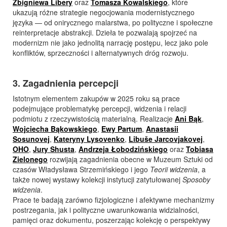
Zbigniewa Libery
oraz
Tomasza Kowalskiego
, które
ukazują różne strategie negocjowania modernistycznego
języka — od onirycznego malarstwa, po polityczne i społeczne
reinterpretacje abstrakcji. Dzieła te pozwalają spojrzeć na
modernizm nie jako jednolitą narrację postępu, lecz jako pole
konfliktów, sprzeczności i alternatywnych dróg rozwoju.
3. Zagadnienia percepcji
Istotnym elementem zakupów w 2025 roku są prace
podejmujące problematykę percepcji, widzenia i relacji
podmiotu z rzeczywistością materialną. Realizacje
Ani Bąk
,
Wojciecha Bąkowskiego
,
Ewy Partum
,
Anastasii
Sosunovej
,
Kateryny Lysovenko
,
Libuše Jarcovjakovej
,
OHO
,
Jury Shusta
,
Andrzeja Łobodzińskiego
oraz
Tobiasa
Zielonego
rozwijają zagadnienia obecne w Muzeum Sztuki od
czasów Władysława Strzemińskiego i jego
Teorii widzenia
, a
także nowej wystawy kolekcji instytucji zatytułowanej
Sposoby
widzenia
.
Prace te badają zarówno fizjologiczne i afektywne mechanizmy
postrzegania, jak i polityczne uwarunkowania widzialności,
pamięci oraz dokumentu, poszerzając kolekcję o perspektywy