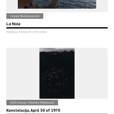
Cezary Bodzianowski
La Noia
Kolekcja Sztuki XX i XXI wieku
OHO Group / Milenko Matanovič
Konstelacija, April 30 of 1970