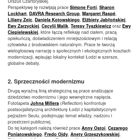
Urszuli Czartoryskiej.
Perspektywę tę rozwijają prace
Simone Forti
,
Sharon
Lockhart
,
DAVRA Research Group
,
Margaret Raspé
,
Liliany Zeic
,
Daniela Kotowskiego
,
Elżbiety Jabłońskiej
,
Ewy Zarzyckiej
,
Cecylii Malik
,
Teresy Tyszkiewicz
oraz
Ewy
Ciepielewskiej
, które łączą refleksję nad ciałem, pracą
opiekuńczą, doświadczeniem mniejszościowym i relacją
człowieka z środowiskiem naturalnym. Prace te tworzą
wielogłosową narrację o społecznych i ekologicznych kosztach
modernizacji, wpisując lokalny kontekst Łodzi w szersze,
globalne debaty.
2. Sprzeczności modernizmu
Drugą wyraźną linią strategiczną są prace analizujące
dziedzictwo modernizmu i jego wewnętrzne napięcia.
Fototapeta
Johna Millera
(
Reflection
) konfrontuje
postsocjalistyczną architekturę Łodzi z kapitalistycznym
pejzażem Seulu, podejmując temat władzy, nadzoru i
przestrzeni publicznej.
Do tej kategorii należą również prace
Anny Ostoi
,
Cezarego
Poniatowskiego
,
Fredo Ojdy
,
Anety Grzeszykowskiej
,