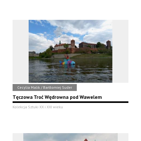
Cecylia Malik / Bartłomiej Suder
Tęczowa Troć Wędrowna pod Wawelem
Kolekcja Sztuki XX i XXI wieku