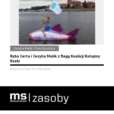
Cecylia Malik / Piotr Dziurdzia
Ryba Certa i Cecylia Malik z flagą Koalicji Ratujmy
Rzeki
Kolekcja Sztuki XX i XXI wieku