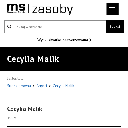
Szukaj
Wyszukiwarka
zaawansowana
Cecylia Malik
Jesteś tutaj:
Strona główna
>
Artyści
>
Cecylia Malik
Cecylia Malik
1975