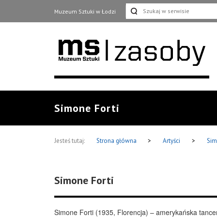
Muzeum Sztuki w Łodzi
Simone Forti
Jesteś tutaj:
Strona główna
>
Artyści
>
Sim
Simone Forti
Simone Forti (1935, Florencja) – amerykańska tancer