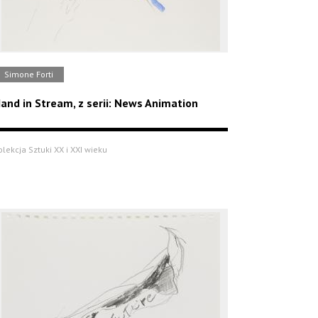
Simone Forti
and in Stream, z serii: News Animation
olekcja Sztuki XX i XXI wieku