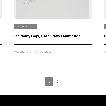
Simone Forti
Eco Nomy Logy, z serii: News Animation
P
Kolekcja Sztuki XX i XXI wieku
K
1
2