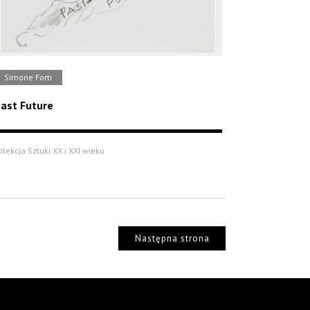
Simone Forti
ast Future
olekcja Sztuki XX i XXI wieku
Następna strona