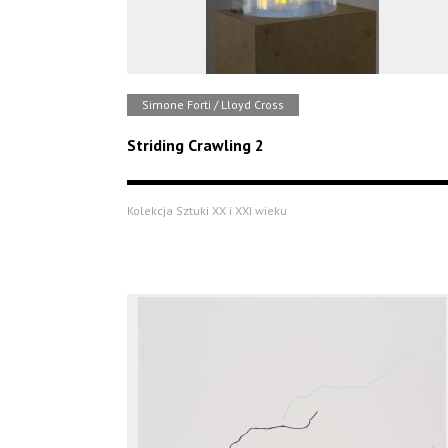
Simone Forti / Lloyd Cross
Striding Crawling 2
Kolekcja Sztuki XX i XXI wieku