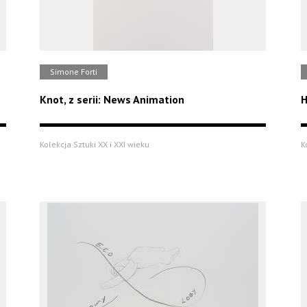
Simone Forti
Knot, z serii: News Animation
H
Kolekcja Sztuki XX i XXI wieku
K