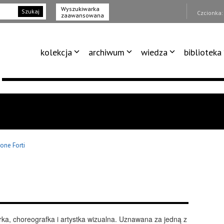
Wyszukiwarka
Szukaj
Czcionka
zaawansowana
kolekcja
archiwum
wiedza
biblioteka
one Forti
ka, choreografka i artystka wizualna. Uznawana za jedną z