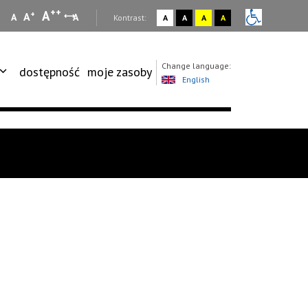
++
A
+
A
A
A
:
Kontrast:
A
A
A
A
Change language:
dostępność
moje zasoby
English