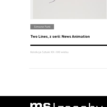
Simone Forti
Two Lines, z serii: News Animation
Kolekcja Sztuki XX i XXI wieku