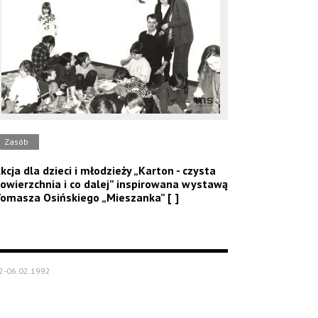
Zasób
kcja dla dzieci i młodzieży „Karton - czysta
owierzchnia i co dalej” inspirowana wystawą
omasza Osińskiego „Mieszanka” [ ]
2-06.02.1992