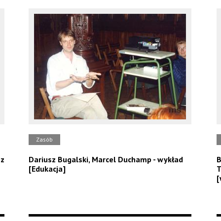
Zasób
ez
Dariusz Bugalski, Marcel Duchamp - wykład
B
[Edukacja]
T
[