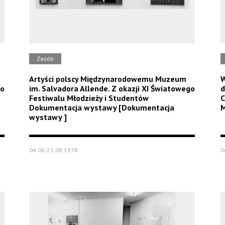
Zasób
Artyści polscy Międzynarodowemu Muzeum
W
go
im. Salvadora Allende. Z okazji XI Światowego
d
Festiwalu Młodzieży i Studentów
C
Dokumentacja wystawy [Dokumentacja
M
wystawy ]
04.06-23.08.1978
0