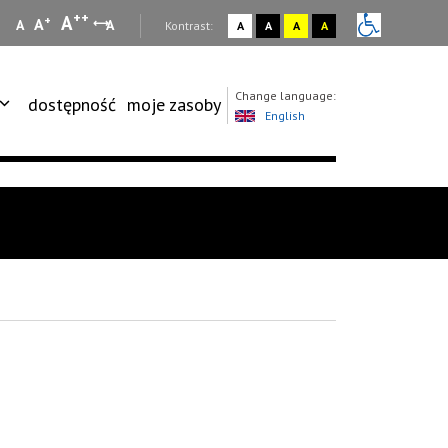
++
A
+
A
A
A
:
Kontrast:
A
A
A
A
Change language:
dostępność
moje zasoby
English