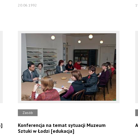
20.06.1992
1
Zasób
a]
Konferencja na temat sytuacji Muzeum
A
Sztuki w Łodzi [edukacja]