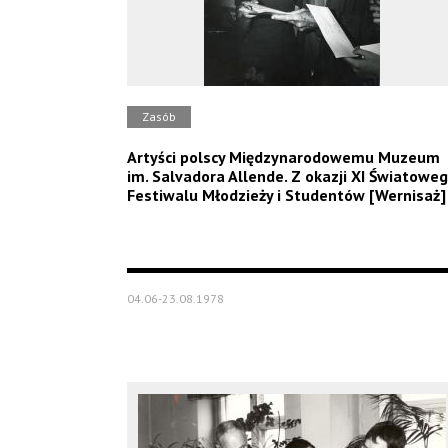
Zasób
Artyści polscy Międzynarodowemu Muzeum
im. Salvadora Allende. Z okazji XI Światowe
Festiwalu Młodzieży i Studentów [Wernisaż]
04.06-23.08.1978