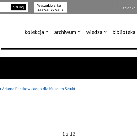
Wyszukiwarka
Szukaj
Czcionka
zaawansowana
kolekcja
archiwum
wiedza
biblioteka
r Adama Paczkowskiego dla Muzeum Sztuki
1
z
12