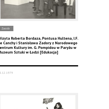
Zasób
izyta Roberta Bordaza, Pontusa Hultena, I.F.
e Canchy i Stanisława Zadory z Narodowego
entrum Kultury im. G. Pompidou w Paryżu w
uzeum Sztuki w Łodzi [Edukacja]
6.12.1979