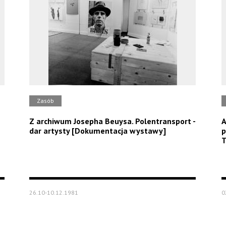
Zasób
Z archiwum Josepha Beuysa. Polentransport -
A
dar artysty [Dokumentacja wystawy]
p
T
26.10-10.12.1981
0