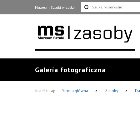
Muzeum Sztuki w Łodzi
Galeria fotograficzna
Jesteś tutaj:
Strona główna
>
Zasoby
>
Da