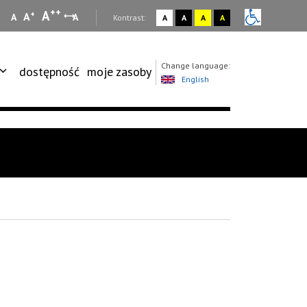
++
A
+
A
A
A
:
Kontrast:
A
A
A
A
Change language:
dostępność
moje zasoby
English