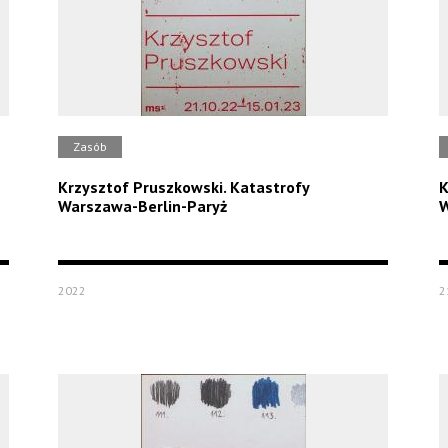
Zasób
Krzysztof Pruszkowski. Katastrofy
K
Warszawa-Berlin-Paryż
W
2022
2