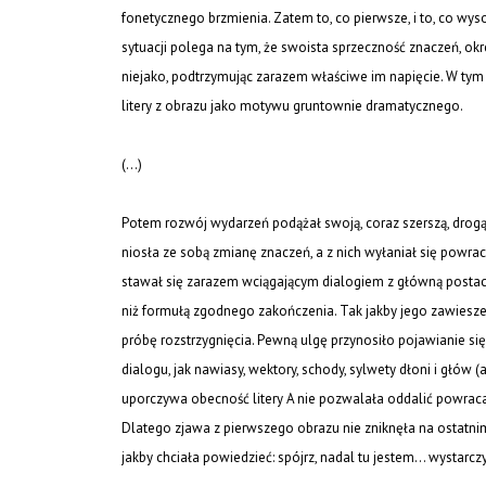
fonetycznego brzmienia. Zatem to, co pierwsze, i to, co wysok
sytuacji polega na tym, że swoista sprzeczność znaczeń, okr
niejako, podtrzymując zarazem właściwe im napięcie. W ty
litery z obrazu jako motywu gruntownie dramatycznego.
(…)
Potem rozwój wydarzeń podążał swoją, coraz szerszą, drog
niosła ze sobą zmianę znaczeń, a z nich wyłaniał się powra
stawał się zarazem wciągającym dialogiem z główną postac
niż formułą zgodnego zakończenia. Tak jakby jego zawiesz
próbę rozstrzygnięcia. Pewną ulgę przynosiło pojawianie s
dialogu, jak nawiasy, wektory, schody, sylwety dłoni i głów 
uporczywa obecność litery A nie pozwalała oddalić powraca
Dlatego zjawa z pierwszego obrazu nie zniknęła na ostatnim
jakby chciała powiedzieć: spójrz, nadal tu jestem… wystarcz