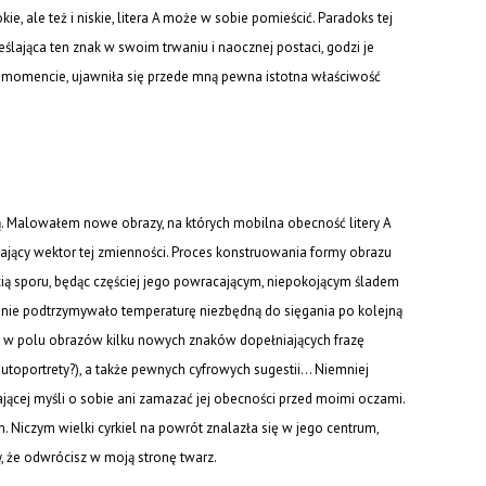
ie, ale też i niskie, litera A może w sobie pomieścić. Paradoks tej
eślająca ten znak w swoim trwaniu i naocznej postaci, godzi je
m momencie, ujawniła się przede mną pewna istotna właściwość
ą. Malowałem nowe obrazy, na których mobilna obecność litery A
cający wektor tej zmienności. Proces konstruowania formy obrazu
ią sporu, będąc częściej jego powracającym, niepokojącym śladem
enie podtrzymywało temperaturę niezbędną do sięgania po kolejną
ię w polu obrazów kilku nowych znaków dopełniających frazę
(autoportrety?), a także pewnych cyfrowych sugestii… Niemniej
jącej myśli o sobie ani zamazać jej obecności przed moimi oczami.
. Niczym wielki cyrkiel na powrót znalazła się w jego centrum,
y, że odwrócisz w moją stronę twarz.