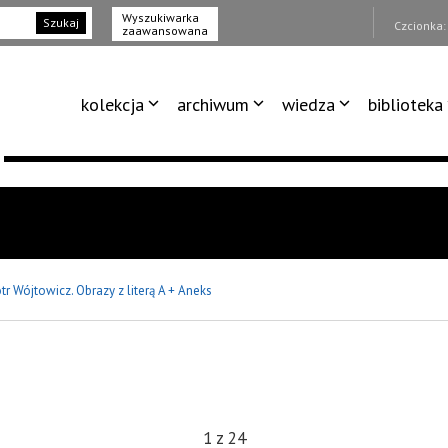
Wyszukiwarka
Szukaj
Czcionka
zaawansowana
kolekcja
archiwum
wiedza
biblioteka
otr Wójtowicz. Obrazy z literą A + Aneks
1
z
24