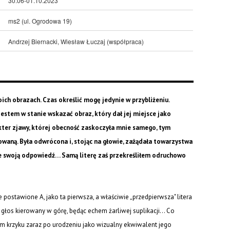
30.06-01.10.2023
ms2 (ul. Ogrodowa 19)
Andrzej Biernacki, Wiesław Łuczaj (współpraca)
ich obrazach. Czas określić mogę jedynie w przybliżeniu.
estem w stanie wskazać obraz, który dał jej miejsce jako
kter zjawy, której obecność zaskoczyła mnie samego, tym
waną. Była odwrócona i, stojąc na głowie, zażądała towarzystwa
ie swoją odpowiedź… Samą literę zaś przekreśliłem odruchowo
 postawione A, jako ta pierwsza, a właściwie „przedpierwsza" litera
a głos kierowany w górę, będąc echem żarliwej suplikacji… Co
ram krzyku zaraz po urodzeniu jako wizualny ekwiwalent jego