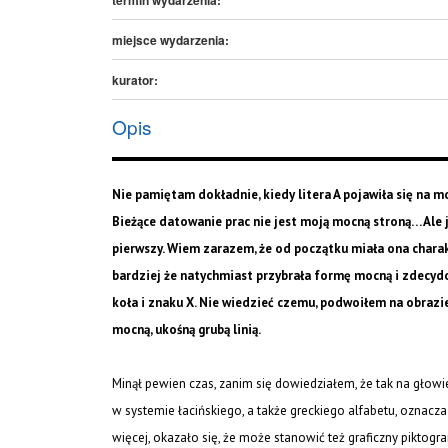
miejsce wydarzenia:
kurator:
Opis
Nie pamiętam dokładnie, kiedy litera A pojawiła się na mo
Bieżące datowanie prac nie jest moją mocną stroną… Ale j
pierwszy. Wiem zarazem, że od początku miała ona chara
bardziej że natychmiast przybrała formę mocną i zdecydo
koła i znaku X. Nie wiedzieć czemu, podwoiłem na obraz
mocną, ukośną grubą linią.
Minął pewien czas, zanim się dowiedziałem, że tak na głowie
w systemie łacińskiego, a także greckiego alfabetu, oznacz
więcej, okazało się, że może stanowić też graficzny piktog