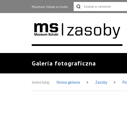
Muzeum Sztuki w Łodzi
Galeria fotograficzna
Jesteś tutaj:
Strona główna
>
Zasoby
>
Pi