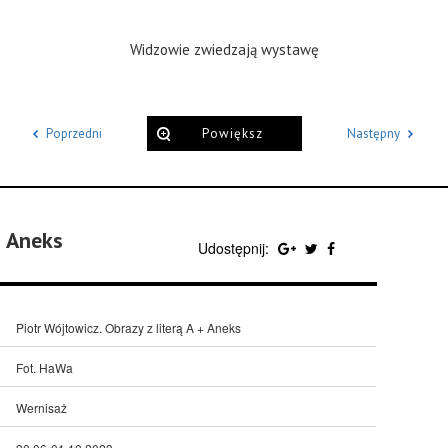
Widzowie zwiedzają wystawę
Poprzedni
Powiększ
Następny
+ Aneks
Udostępnij:
Piotr Wójtowicz. Obrazy z literą A + Aneks
Fot. HaWa
Wernisaż