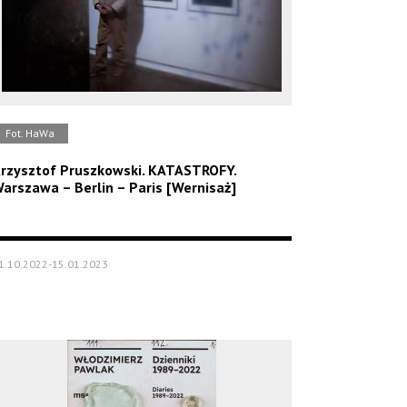
Fot. HaWa
rzysztof Pruszkowski. KATASTROFY.
arszawa – Berlin – Paris [Wernisaż]
1.10.2022-15.01.2023