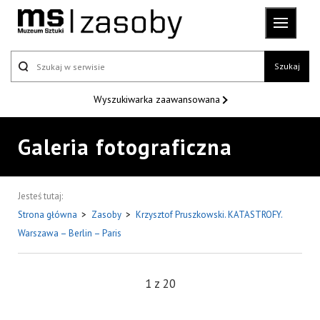
Szukaj
Wyszukiwarka
zaawansowana
Galeria fotograficzna
Jesteś tutaj:
Strona główna
>
Zasoby
>
Krzysztof Pruszkowski. KATASTROFY.
Warszawa – Berlin – Paris
1
z
20