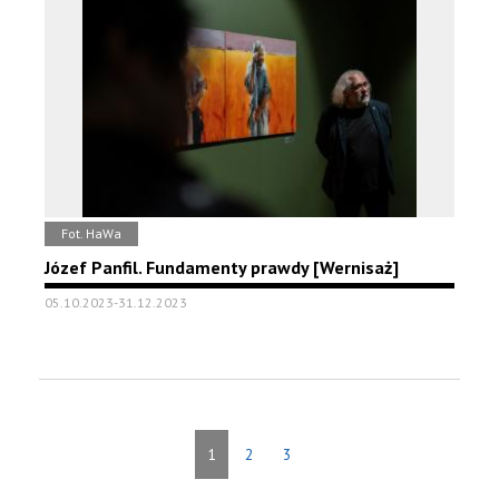
Fot. HaWa
Józef Panfil. Fundamenty prawdy [Wernisaż]
05.10.2023-31.12.2023
1
2
3