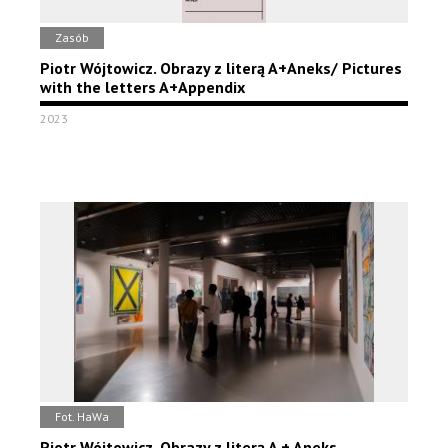
Zasób
Piotr Wójtowicz. Obrazy z literą A+Aneks/ Pictures
with the letters A+Appendix
2023
Fot. HaWa
Piotr Wójtowicz. Obrazy z literą A + Aneks