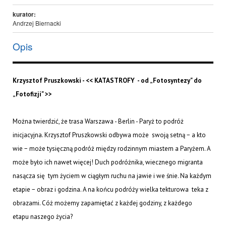
kurator:
Andrzej Biernacki
Opis
Krzysztof Pruszkowski - << KATASTROFY - od „Fotosyntezy" do
„Fotofizji" >>
Można twierdzić, że trasa Warszawa - Berlin - Paryż to podróż
inicjacyjna. Krzysztof Pruszkowski odbywa może swoją setną − a kto
wie − może tysięczną podróż między rodzinnym miastem a Paryżem. A
może było ich nawet więcej! Duch podróżnika, wiecznego migranta
nasącza się tym życiem w ciągłym ruchu na jawie i we śnie. Na każdym
etapie − obraz i godzina. A na końcu podróży wielka tekturowa teka z
obrazami. Cóż możemy zapamiętać z każdej godziny, z każdego
etapu naszego życia?