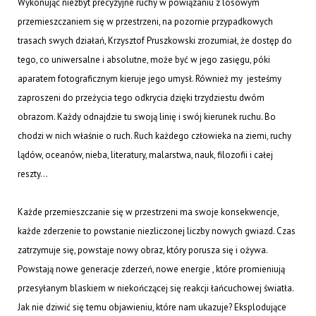
Wykonując niezbyt precyzyjne ruchy w powiązaniu z losowym
przemieszczaniem się w przestrzeni, na pozornie przypadkowych
trasach swych działań, Krzysztof Pruszkowski zrozumiał, że dostęp do
tego, co uniwersalne i absolutne, może być w jego zasięgu, póki
aparatem fotograficznym kieruje jego umysł. Również my jesteśmy
zaproszeni do przeżycia tego odkrycia dzięki trzydziestu dwóm
obrazom. Każdy odnajdzie tu swoją linię i swój kierunek ruchu. Bo
chodzi w nich właśnie o ruch. Ruch każdego człowieka na ziemi, ruchy
lądów, oceanów, nieba, literatury, malarstwa, nauk, filozofii i całej
reszty...
Każde przemieszczanie się w przestrzeni ma swoje konsekwencje,
każde zderzenie to powstanie niezliczonej liczby nowych gwiazd. Czas
zatrzymuje się, powstaje nowy obraz, który porusza się i ożywa.
Powstają nowe generacje zderzeń, nowe energie , które promieniują
przesyłanym blaskiem w niekończącej się reakcji łańcuchowej światła.
Jak nie dziwić się temu objawieniu, które nam ukazuje? Eksplodujące