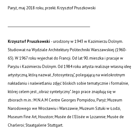
Paryż, maj 2018 roku, przekł. Krzysztof Pruszkowski
_____________________________________________________
Krzysztof Pruszkowski
- urodzony w 1943 w Kazimierzu Dolnym.
Studiował na Wydziale Architektury Politechniki Warszawskiej (1960-
65). W 1967 roku wyjechał do Francji. Od lat 90. mieszka i pracuje w
Paryżu i Kazimierzu Dolnym. Od 1984 roku artysta realizuje własną ideę
artystyczną, którą nazwał „fotosyntezą", polegającą na wielokrotnym
nakładaniu i naświetlaniu zdjęć bliskich sobie tematycznie i formalnie,
której celem jest „obraz syntetyczny". Jego prace znajdują się w
zbiorach m.in.: M.N.A.M Centre Georges Pompidou, Paryż; Muzeum
Narodowego we Wrocławiu i Warszawie, Muzeum Sztuki w Łodzi,
Museum Fine Art, Houston; Musée de l'Elisée w Lozannie; Musée de
Charleroi; Staatgalerie Stuttgart.