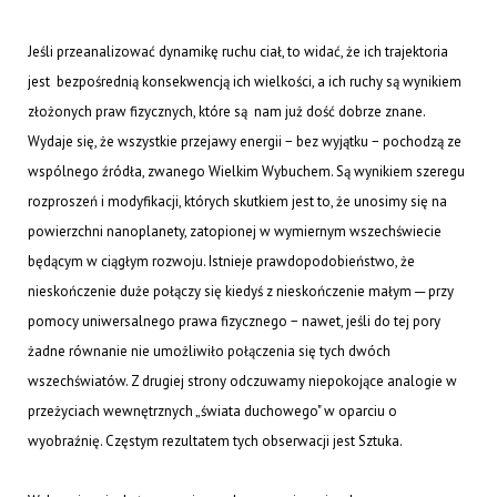
Jeśli przeanalizować dynamikę ruchu ciał, to widać, że ich trajektoria
jest bezpośrednią konsekwencją ich wielkości, a ich ruchy są wynikiem
złożonych praw fizycznych, które są nam już dość dobrze znane.
Wydaje się, że wszystkie przejawy energii − bez wyjątku − pochodzą ze
wspólnego źródła, zwanego Wielkim Wybuchem. Są wynikiem szeregu
rozproszeń i modyfikacji, których skutkiem jest to, że unosimy się na
powierzchni nanoplanety, zatopionej w wymiernym wszechświecie
będącym w ciągłym rozwoju. Istnieje prawdopodobieństwo, że
nieskończenie duże połączy się kiedyś z nieskończenie małym ─ przy
pomocy uniwersalnego prawa fizycznego − nawet, jeśli do tej pory
żadne równanie nie umożliwiło połączenia się tych dwóch
wszechświatów. Z drugiej strony odczuwamy niepokojące analogie w
przeżyciach wewnętrznych „świata duchowego" w oparciu o
wyobraźnię. Częstym rezultatem tych obserwacji jest Sztuka.