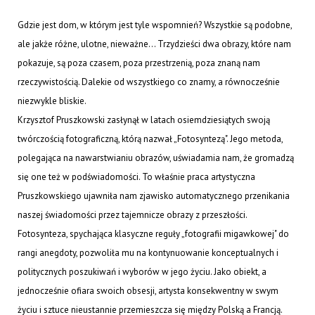
Gdzie jest dom, w którym jest tyle wspomnień? Wszystkie są podobne,
ale jakże różne, ulotne, nieważne... Trzydzieści dwa obrazy, które nam
pokazuje, są poza czasem, poza przestrzenią, poza znaną nam
rzeczywistością. Dalekie od wszystkiego co znamy, a równocześnie
niezwykle bliskie.
Krzysztof Pruszkowski zasłynął w latach osiemdziesiątych swoją
twórczością fotograficzną, którą nazwał „Fotosyntezą". Jego metoda,
polegająca na nawarstwianiu obrazów, uświadamia nam, że gromadzą
się one też w podświadomości. To właśnie praca artystyczna
Pruszkowskiego ujawniła nam zjawisko automatycznego przenikania
naszej świadomości przez tajemnicze obrazy z przeszłości.
Fotosynteza, spychająca klasyczne reguły „fotografii migawkowej" do
rangi anegdoty, pozwoliła mu na kontynuowanie konceptualnych i
politycznych poszukiwań i wyborów w jego życiu. Jako obiekt, a
jednocześnie ofiara swoich obsesji, artysta konsekwentny w swym
życiu i sztuce nieustannie przemieszcza się między Polską a Francją.