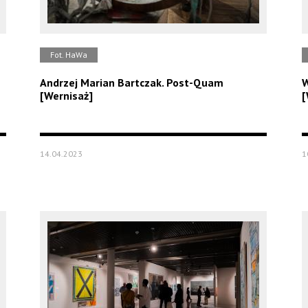
Fot. HaWa
Andrzej Marian Bartczak. Post-Quam
W
[Wernisaż]
[
14.04.2023
1