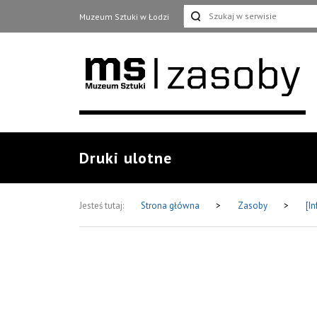
Muzeum Sztuki w Łodzi
Druki ulotne
Jesteś tutaj:
Strona główna
>
Zasoby
>
[I