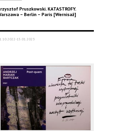
rzysztof Pruszkowski. KATASTROFY.
arszawa – Berlin – Paris [Wernisaż]
1.10.2022-15.01.2023