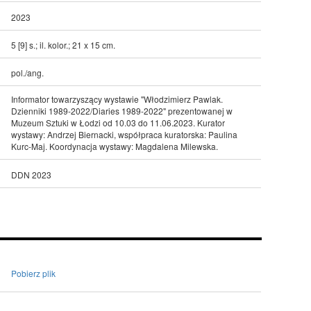
2023
5 [9] s.; il. kolor.; 21 x 15 cm.
pol./ang.
Informator towarzyszący wystawie "Włodzimierz Pawlak.
Dzienniki 1989-2022/Diaries 1989-2022" prezentowanej w
Muzeum Sztuki w Łodzi od 10.03 do 11.06.2023. Kurator
wystawy: Andrzej Biernacki, współpraca kuratorska: Paulina
Kurc-Maj. Koordynacja wystawy: Magdalena Milewska.
DDN 2023
Pobierz plik