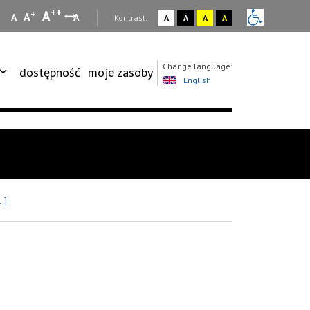
++
A
+
A
A
A
:
Kontrast:
A
A
A
A
Change language:
dostępność
moje zasoby
English
.]