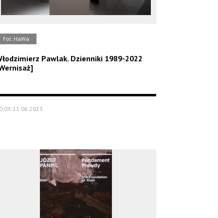
Fot. HaWa
łodzimierz Pawlak. Dzienniki 1989-2022
Wernisaż]
0.03-11.06.2023