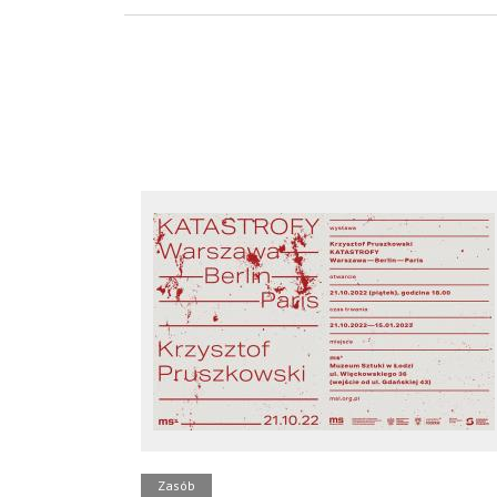
Zasób