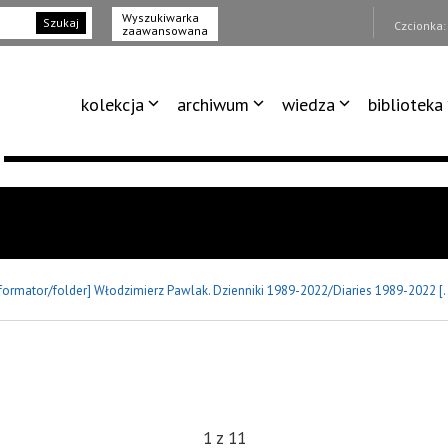
Wyszukiwarka
Szukaj
Czcionka
zaawansowana
kolekcja
archiwum
wiedza
biblioteka
nformator/folder] Włodzimierz Pawlak. Dzienniki 1989-2022/Diaries 1989-2022 [..
1
z
11