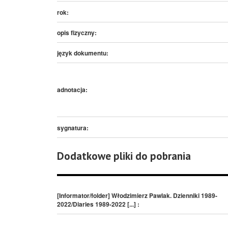
rok:
opis fizyczny:
język dokumentu:
adnotacja:
sygnatura:
Dodatkowe pliki do pobrania
[Informator/folder] Włodzimierz Pawlak. Dzienniki 1989-
2022/Diaries 1989-2022 [...] :