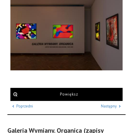
Powiększ
Poprzedni
Następny
Galeria Wymiany. Organica (zapisy