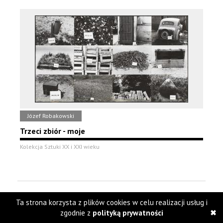
Józef Robakowski
Trzeci zbiór - moje
Kolekcja Sztuki XX i XXI wieku
Ta strona korzysta z plików cookies w celu realizacji usług i
zgodnie z
polityką prywatności
1
2
3
4