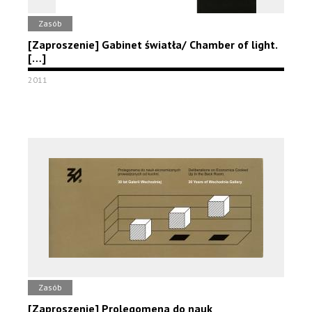
Zasób
[Zaproszenie] Gabinet światła/ Chamber of light.
[…]
2011
Zasób
[Zaproszenie] Prolegomena do nauk