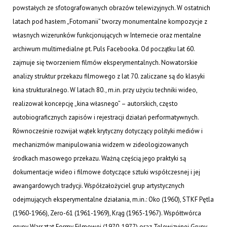
powstałych ze sfotografowanych obrazów telewizyjnych. W ostatnich
latach pod hasłem „Fotomanii” tworzy monumentalne kompozycje z
własnych wizerunków funkcjonujących w Internecie oraz mentalne
archiwum multimedialne pt. Puls Facebooka. Od początku lat 60.
zajmuje się tworzeniem filmów eksperymentalnych. Nowatorskie
analizy struktur przekazu filmowego z lat 70. zaliczane są do klasyki
kina strukturalnego. W latach 80., m.in. przy użyciu techniki wideo,
realizował koncepcję „kina własnego” – autorskich, często
autobiograficznych zapisów i rejestracji działań performatywnych.
Równocześnie rozwijał wątek krytyczny dotyczący polityki mediów i
mechanizmów manipulowania widzem w zideologizowanych
środkach masowego przekazu. Ważną częścią jego praktyki są
dokumentacje wideo i filmowe dotyczące sztuki współczesnej i jej
awangardowych tradycji. Współzałożyciel grup artystycznych
odejmujących eksperymentalne działania, m.in.: Oko (1960), STKF Pętla
(1960-1966), Zero-61 (1961-1969), Krąg (1965-1967). Współtwórca
grupy Warsztat Formy Filmowej (1970-1977) oraz Telewizyjnej Grupy