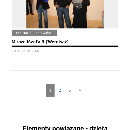
Fot. Maciej Cholewiński
Miraże Józefa R. [Wernisaż]
20.02-25.03.2007
1
2
3
4
Elementy powiązane - dzieła