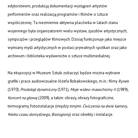
edytorstwem, produkcją dokumentacji wystąpień artystów
performerów oraz realizacją programów i filmów o sztuce
współczesnej. Ta niezmiernie aktywna placówka w latach stanu
wojennego była organizatorem wielu wystaw, zjazdów artystycznych,
sympozjów i przeglądów filmowych. Dzisiaj funkcjonuje jako miejsce
wymiany myśli artystycznych w postaci prywatnych spotkań oraz jako
archiwum i biblioteka wydawnictw o sztuce multimedialnej.
Na ekspozycji w Muzeum Sztuki zobaczyć będzie można wybrane
grafiki i prace audiowizualne Józefa Robakowskiego, m.in.: filmy
Rynek
(1970),
Prostokąt dynamiczny
(1971),
Moje wideo-masochizmy II
(1989),
Koncert na głowę
(2009), a także: obrazy, obrazy fotograficzne,
termogramy, fotoinstalacje (między innymi:
Ćwiczenia na dwie kamery
,
Niebo czasu domyślnego
,
Biologiony
) oraz obiekty i instalacje.