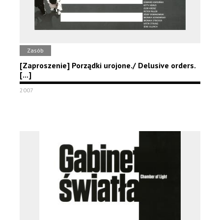
Zasób
[Zaproszenie] Porządki urojone./ Delusive orders.
[...]
2007