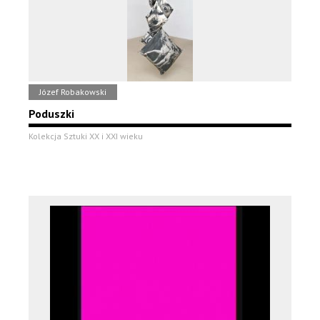
Józef Robakowski
Poduszki
Kolekcja Sztuki XX i XXI wieku