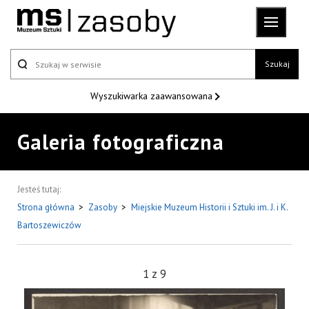
Szukaj
Wyszukiwarka
zaawansowana
Galeria fotograficzna
Jesteś tutaj:
Strona główna
>
Zasoby
>
Miejskie Muzeum Historii i Sztuki im. J. i K.
Bartoszewiczów
1
z
9