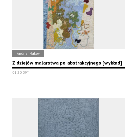
Andriej Nakov
Z dziejów malarstwa po-abstrakcyjnego [wykład]
01:20'09''