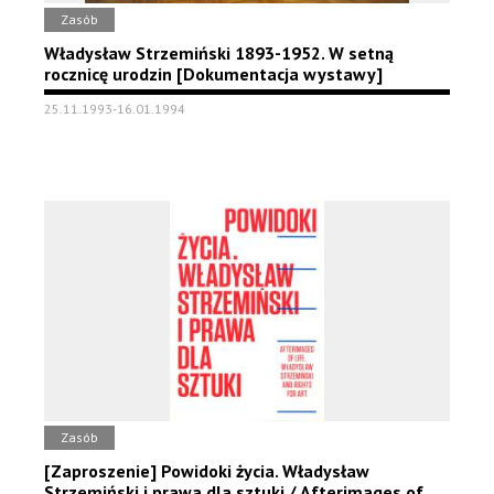
Zasób
Władysław Strzemiński 1893-1952. W setną
rocznicę urodzin [Dokumentacja wystawy]
25.11.1993-16.01.1994
Zasób
[Zaproszenie] Powidoki życia. Władysław
Strzemiński i prawa dla sztuki./ Afterimages of