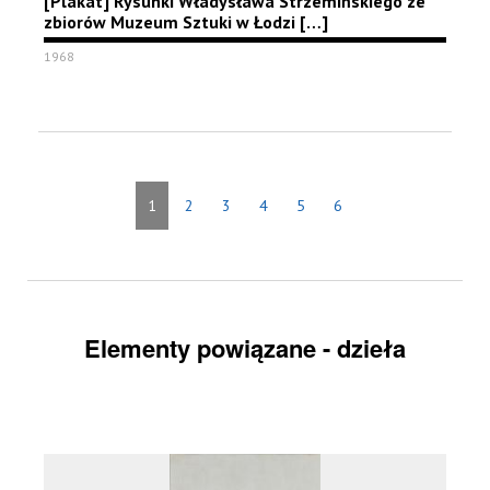
[Plakat] Rysunki Władysława Strzemińskiego ze
zbiorów Muzeum Sztuki w Łodzi […]
1968
1
2
3
4
5
6
Elementy powiązane - dzieła