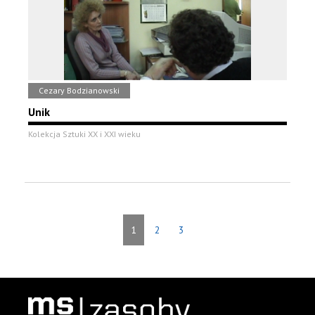
Cezary Bodzianowski
Unik
Kolekcja Sztuki XX i XXI wieku
1
2
3