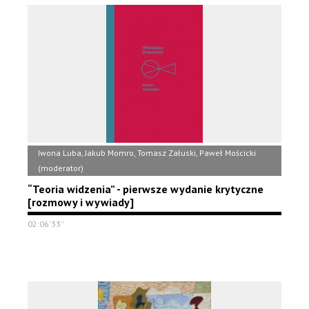
Iwona Luba, Jakub Momro, Tomasz Załuski, Paweł Mościcki
(moderator)
“Teoria widzenia” - pierwsze wydanie krytyczne
[rozmowy i wywiady]
02:06'33''