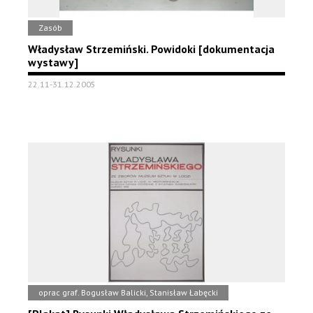
Zasób
Władysław Strzemiński. Powidoki [dokumentacja
wystawy]
22.11-31.12.2005
oprac graf. Bogusław Balicki, Stanisław Łabęcki