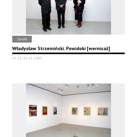
Zasób
Władysław Strzemiński. Powidoki [wernisaż]
22.11-31.12.2005