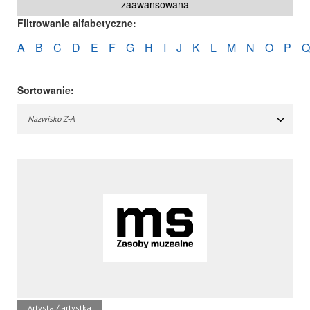
zaawansowana
Filtrowanie alfabetyczne:
A
B
C
D
E
F
G
H
I
J
K
L
M
N
O
P
Q
Sortowanie:
Nazwisko Z-A
Artysta / artystka