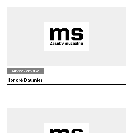
Artysta / artystka
Honoré Daumier