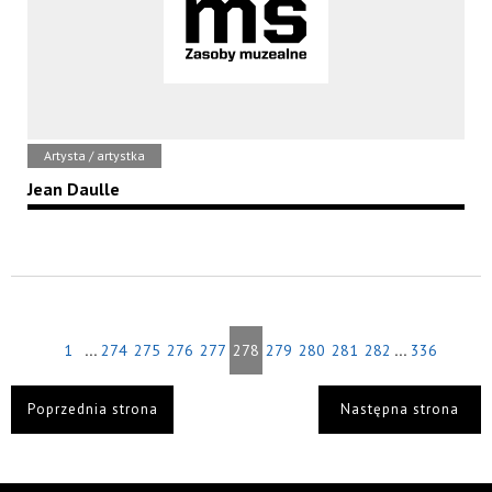
Artysta / artystka
Jean Daulle
...
...
1
274
275
276
277
278
279
280
281
282
336
Poprzednia strona
Następna strona