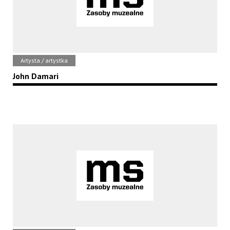
Artysta / artystka
John Damari