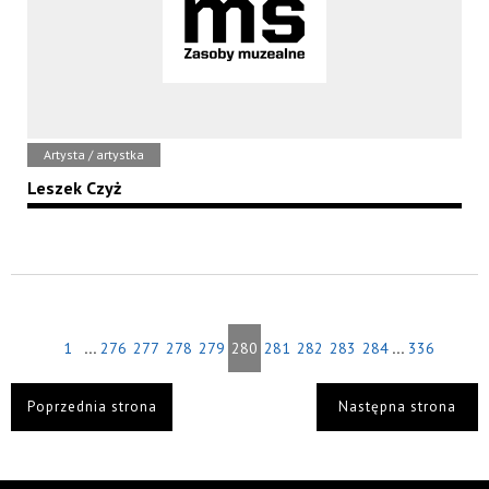
Artysta / artystka
Leszek Czyż
...
...
1
276
277
278
279
280
281
282
283
284
336
Poprzednia strona
Następna strona