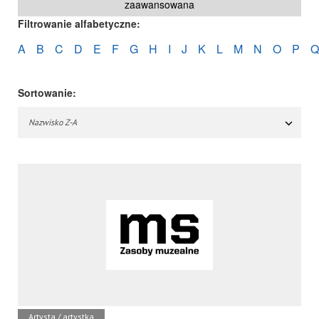
zaawansowana
Filtrowanie alfabetyczne:
A
B
C
D
E
F
G
H
I
J
K
L
M
N
O
P
Q
Sortowanie:
Nazwisko Z-A
Artysta / artystka