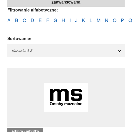
zaawansowana
Filtrowanie alfabetyczne:
A
B
C
D
E
F
G
H
I
J
K
L
M
N
O
P
Q
Sortowanie:
Nazwisko A-Z
Artysta / artystka