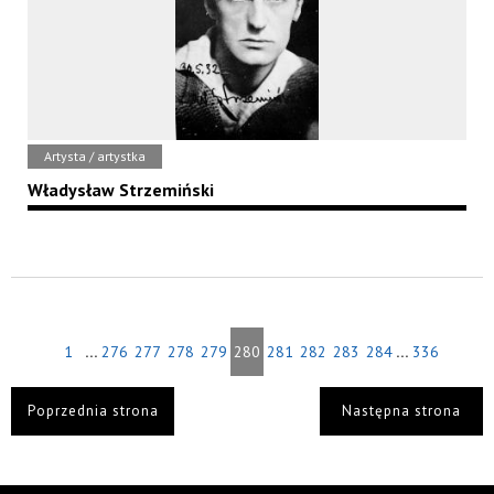
Artysta / artystka
Władysław Strzemiński
...
...
1
276
277
278
279
280
281
282
283
284
336
Poprzednia strona
Następna strona