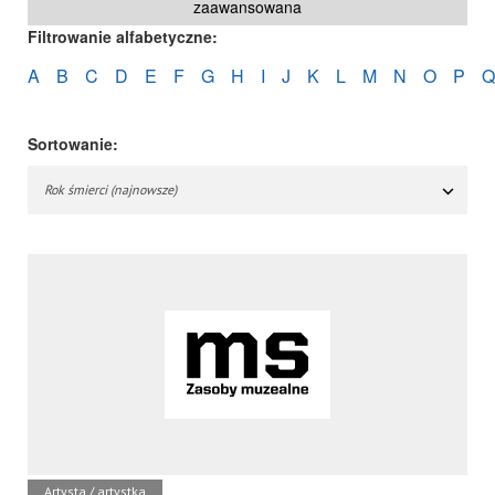
zaawansowana
Filtrowanie alfabetyczne:
A
B
C
D
E
F
G
H
I
J
K
L
M
N
O
P
Q
Sortowanie:
Rok śmierci (najnowsze)
Artysta / artystka