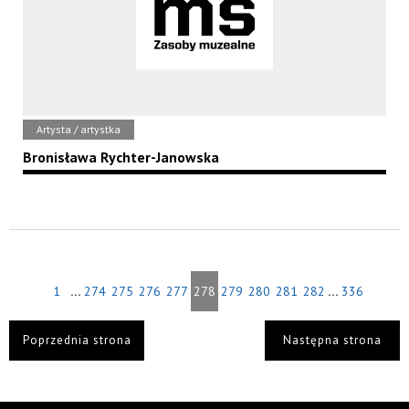
Artysta / artystka
Bronisława Rychter-Janowska
...
...
1
274
275
276
277
278
279
280
281
282
336
Poprzednia strona
Następna strona