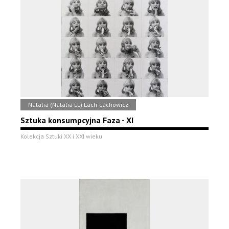
Natalia (Natalia LL) Lach-Lachowicz
Sztuka konsumpcyjna Faza - XI
Kolekcja Sztuki XX i XXI wieku