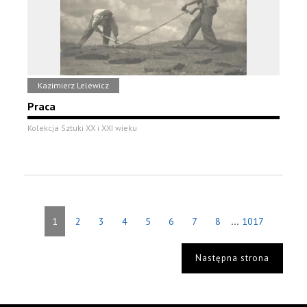
Kazimierz Lelewicz
Praca
Kolekcja Sztuki XX i XXI wieku
...
1
2
3
4
5
6
7
8
1017
Następna strona