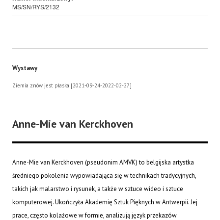
MS/SN/RYS/2132
Wystawy
Ziemia znów jest płaska [2021-09-24-2022-02-27]
Anne-Mie van Kerckhoven
Anne-Mie van Kerckhoven (pseudonim AMVK) to belgijska artystka
średniego pokolenia wypowiadająca się w technikach tradycyjnych,
takich jak malarstwo i rysunek, a także w sztuce wideo i sztuce
komputerowej. Ukończyła Akademię Sztuk Pięknych w Antwerpii. Jej
prace, często kolażowe w formie, analizują język przekazów