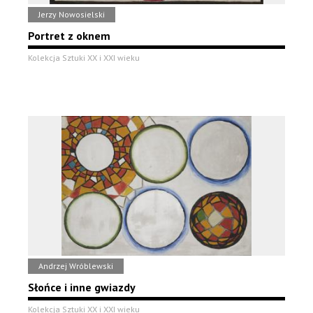
Jerzy Nowosielski
Portret z oknem
Kolekcja Sztuki XX i XXI wieku
Andrzej Wróblewski
Słońce i inne gwiazdy
Kolekcja Sztuki XX i XXI wieku