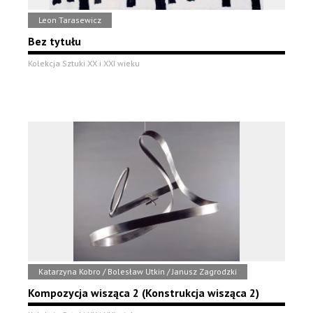
Leon Tarasewicz
Bez tytułu
Kolekcja Sztuki XX i XXI wieku
Katarzyna Kobro / Bolesław Utkin / Janusz Zagrodzki
Kompozycja wisząca 2 (Konstrukcja wisząca 2)