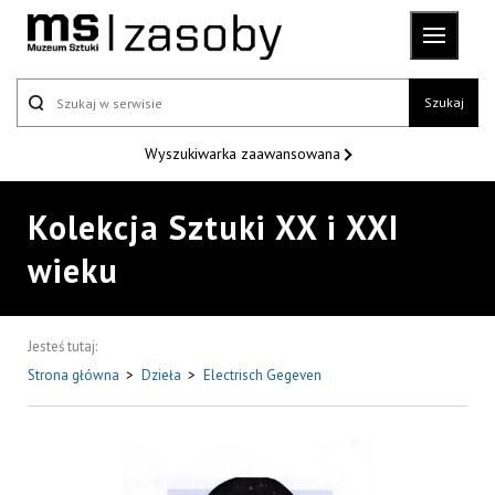
Szukaj
Wyszukiwarka
zaawansowana
Kolekcja Sztuki XX i XXI
wieku
Jesteś tutaj:
Strona główna
>
Dzieła
>
Electrisch Gegeven