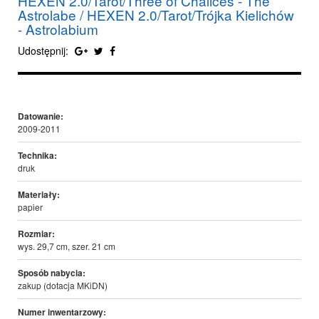
HEXEN 2.0/Tarot/Three of Chalices - The
Astrolabe / HEXEN 2.0/Tarot/Trójka Kielichów
- Astrolabium
Udostępnij:
Datowanie:
2009-2011
Technika:
druk
Materiały:
papier
Rozmiar:
wys. 29,7 cm, szer. 21 cm
Sposób nabycia:
zakup (dotacja MKiDN)
Numer inwentarzowy: