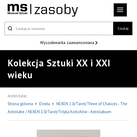
Szukaj
Wyszukiwarka
zaawansowana
Kolekcja Sztuki XX i XXI
wieku
Jesteś tutaj:
Strona główna
>
Dzieła
>
HEXEN 2.0/Tarot/Three of Chalices - The
Astrolabe / HEXEN 2.0/Tarot/Trójka Kielichów - Astrolabium