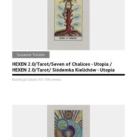
Suzanne Treister
HEXEN 2.0/Tarot/Seven of Chalices - Utopia /
HEXEN 2.0/Tarot/ Siódemka Kielichów - Utopia
Kolekcja Sztuki XX i XXI wieku