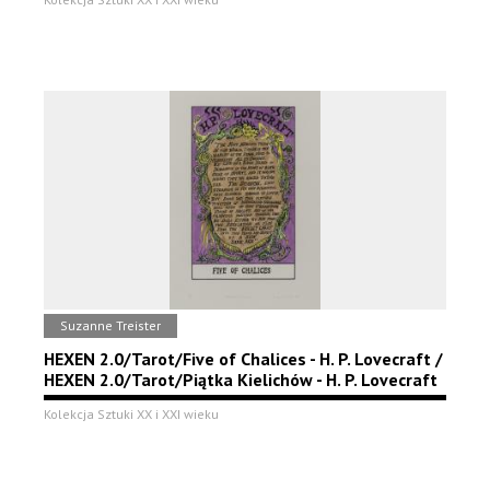
Suzanne Treister
HEXEN 2.0/Tarot/Five of Chalices - H. P. Lovecraft /
HEXEN 2.0/Tarot/Piątka Kielichów - H. P. Lovecraft
Kolekcja Sztuki XX i XXI wieku