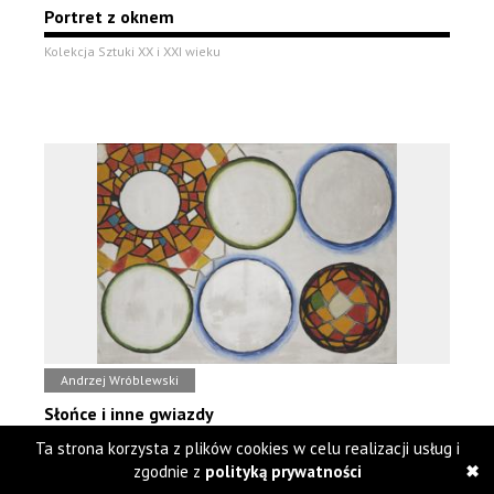
Portret z oknem
Kolekcja Sztuki XX i XXI wieku
Andrzej Wróblewski
Słońce i inne gwiazdy
Ta strona korzysta z plików cookies w celu realizacji usług i
Kolekcja Sztuki XX i XXI wieku
zgodnie z
polityką prywatności