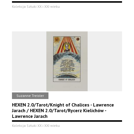
Kolekcja Sztuki XX i XXI wieku
Suzanne Treister
HEXEN 2.0/Tarot/Knight of Chalices - Lawrence
Jarach / HEXEN 2.0/Tarot/Rycerz Kielichów -
Lawrence Jarach
Kolekcja Sztuki XX i XXI wieku