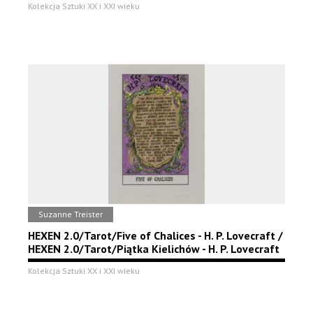
Kolekcja Sztuki XX i XXI wieku
Suzanne Treister
HEXEN 2.0/Tarot/Five of Chalices - H. P. Lovecraft /
HEXEN 2.0/Tarot/Piątka Kielichów - H. P. Lovecraft
Kolekcja Sztuki XX i XXI wieku