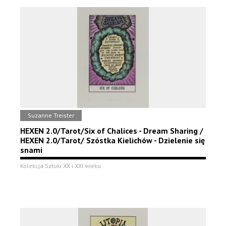
Suzanne Treister
HEXEN 2.0/Tarot/Six of Chalices - Dream Sharing /
HEXEN 2.0/Tarot/ Szóstka Kielichów - Dzielenie się
snami
Kolekcja Sztuki XX i XXI wieku