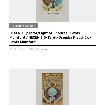
Suzanne Treister
HEXEN 2.0/Tarot/Eight of Chalices - Lewis
Mumford / HEXEN 2.0/Tarot/Ósemka Kielichów -
Lewis Mumford
Kolekcja Sztuki XX i XXI wieku