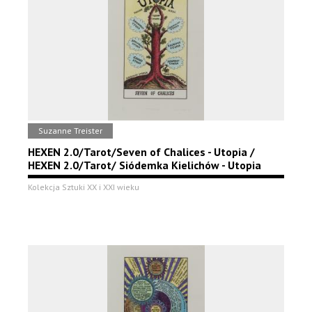
Suzanne Treister
HEXEN 2.0/Tarot/Seven of Chalices - Utopia /
HEXEN 2.0/Tarot/ Siódemka Kielichów - Utopia
Kolekcja Sztuki XX i XXI wieku