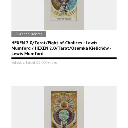
Suzanne Treister
HEXEN 2.0/Tarot/Eight of Chalices - Lewis
Mumford / HEXEN 2.0/Tarot/Ósemka Kielichów -
Lewis Mumford
Kolekcja Sztuki XX i XXI wieku