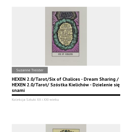
Suzanne Treister
HEXEN 2.0/Tarot/Six of Chalices - Dream Sharing /
HEXEN 2.0/Tarot/ Szóstka Kielichów - Dzielenie się
snami
Kolekcja Sztuki XX i XXI wieku