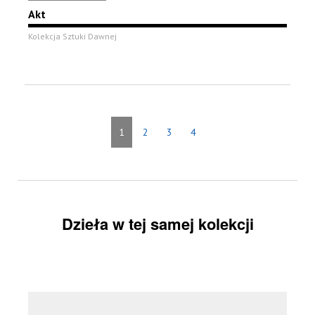
Akt
Kolekcja Sztuki Dawnej
1
2
3
4
Dzieła w tej samej kolekcji