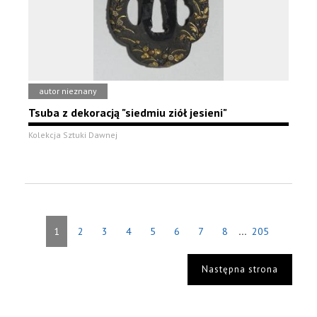
autor nieznany
Tsuba z dekoracją "siedmiu ziół jesieni"
Kolekcja Sztuki Dawnej
...
1
2
3
4
5
6
7
8
205
Następna strona