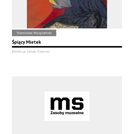
Stanisław Wyspiański
Śpiący Mietek
Kolekcja Sztuki Dawnej