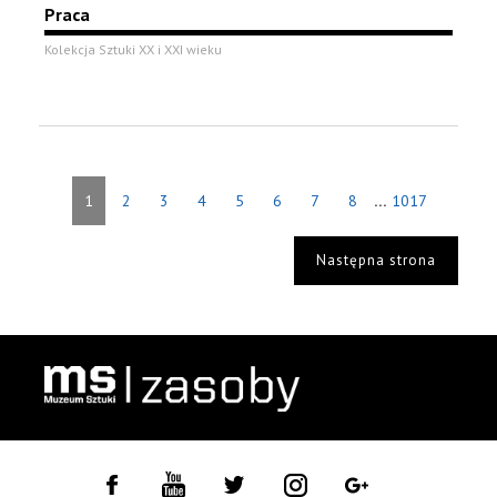
Praca
Kolekcja Sztuki XX i XXI wieku
...
1
2
3
4
5
6
7
8
1017
Następna strona