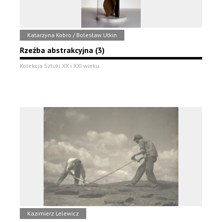
Katarzyna Kobro / Bolesław Utkin
Rzeźba abstrakcyjna (3)
Kolekcja Sztuki XX i XXI wieku
Kazimierz Lelewicz