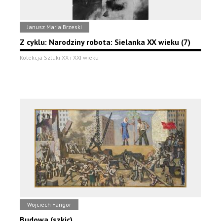
Janusz Maria Brzeski
Z cyklu: Narodziny robota: Sielanka XX wieku (7)
Kolekcja Sztuki XX i XXI wieku
Wojciech Fangor
Budowa (szkic)