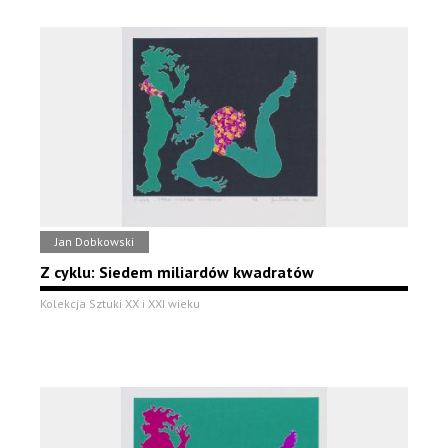
Jan Dobkowski
Z cyklu: Siedem miliardów kwadratów
Kolekcja Sztuki XX i XXI wieku