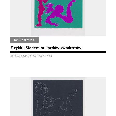
Jan Dobkowski
Z cyklu: Siedem miliardów kwadratów
Kolekcja Sztuki XX i XXI wieku