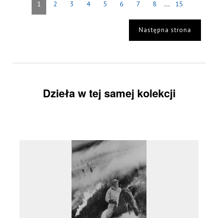
...
1
2
3
4
5
6
7
8
15
Następna strona
Dzieła w tej samej kolekcji