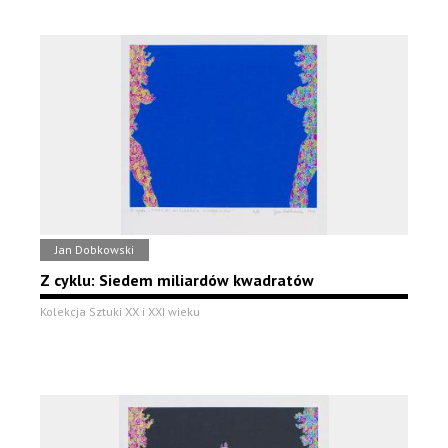
Jan Dobkowski
Z cyklu: Siedem miliardów kwadratów
Kolekcja Sztuki XX i XXI wieku