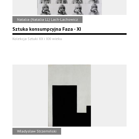
Natalia (Natalia LL) Lach-Lachowicz
Sztuka konsumpcyjna Faza - XI
Kolekcja Sztuki XX i XXI wieku
Władysław Strzemiński