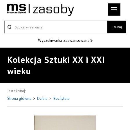
Szukaj
Wyszukiwarka
zaawansowana
Kolekcja Sztuki XX i XXI
wieku
Jesteś tutaj:
Strona główna
>
Dzieła
>
Bez tytułu