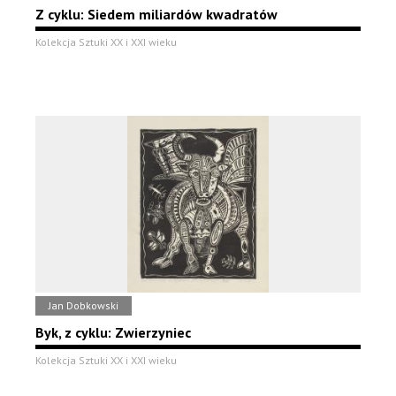
Z cyklu: Siedem miliardów kwadratów
Kolekcja Sztuki XX i XXI wieku
Jan Dobkowski
Byk, z cyklu: Zwierzyniec
Kolekcja Sztuki XX i XXI wieku