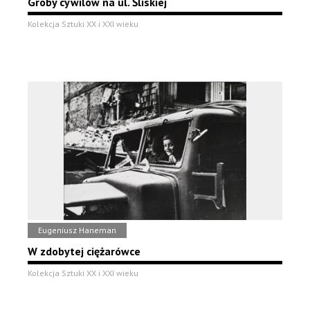
Groby cywilów na ul. Śliskiej
Kolekcja Sztuki XX i XXI wieku
Eugeniusz Haneman
W zdobytej ciężarówce
Kolekcja Sztuki XX i XXI wieku