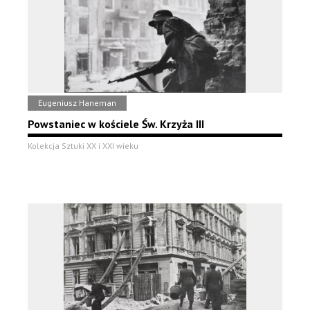
Eugeniusz Haneman
Powstaniec w kościele Św. Krzyża III
Kolekcja Sztuki XX i XXI wieku