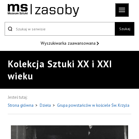
Szukaj
Wyszukiwarka
zaawansowana
Kolekcja Sztuki XX i XXI
wieku
Jesteś tutaj:
Strona główna
>
Dzieła
>
Grupa powstańców w kościele Św. Krzyża