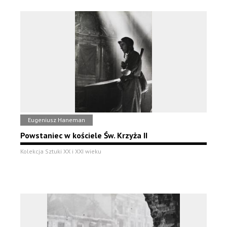
Eugeniusz Haneman
Powstaniec w kościele Św. Krzyża II
Kolekcja Sztuki XX i XXI wieku