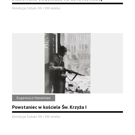
Kolekcja Sztuki XX i XXI wieku
Eugeniusz Haneman
Powstaniec w kościele Św. Krzyża I
Kolekcja Sztuki XX i XXI wieku