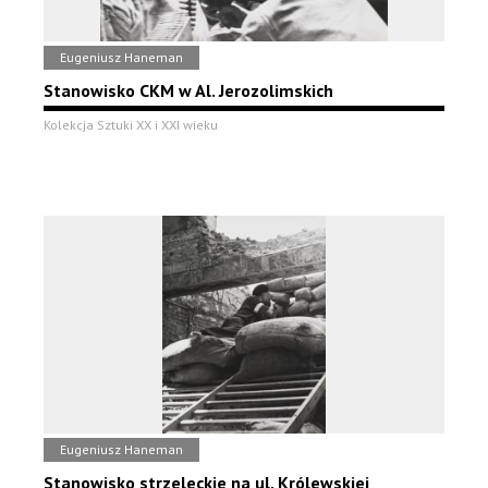
Eugeniusz Haneman
Stanowisko CKM w Al. Jerozolimskich
Kolekcja Sztuki XX i XXI wieku
Eugeniusz Haneman
Stanowisko strzeleckie na ul. Królewskiej