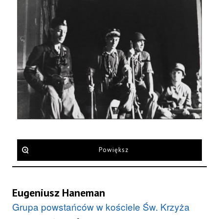
Powiększ
Eugeniusz Haneman
Grupa powstańców w kościele Św. Krzyża