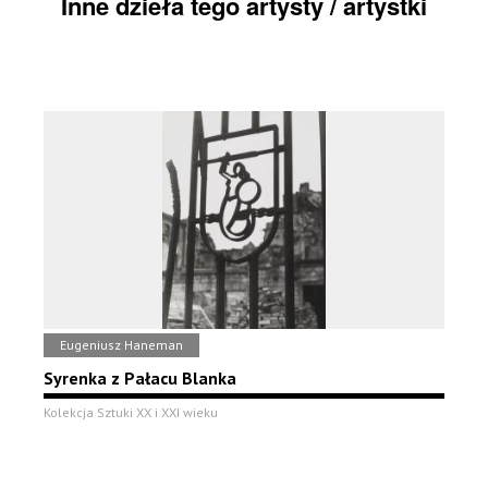
Inne dzieła tego artysty / artystki
Eugeniusz Haneman
Syrenka z Pałacu Blanka
Kolekcja Sztuki XX i XXI wieku