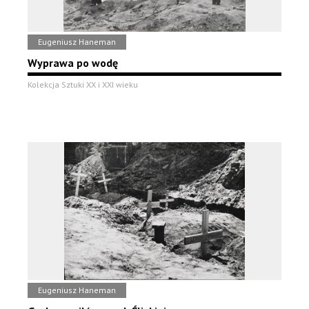
Eugeniusz Haneman
Wyprawa po wodę
Kolekcja Sztuki XX i XXI wieku
Eugeniusz Haneman