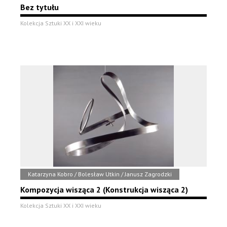
Bez tytułu
Kolekcja Sztuki XX i XXI wieku
Katarzyna Kobro / Bolesław Utkin / Janusz Zagrodzki
Kompozycja wisząca 2 (Konstrukcja wisząca 2)
Kolekcja Sztuki XX i XXI wieku