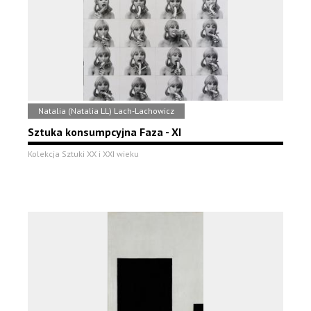
Natalia (Natalia LL) Lach-Lachowicz
Sztuka konsumpcyjna Faza - XI
Kolekcja Sztuki XX i XXI wieku