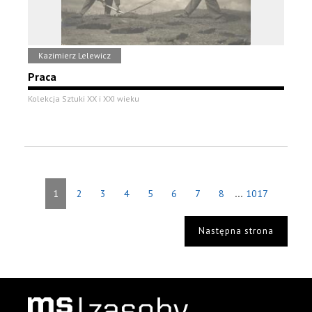
Kazimierz Lelewicz
Praca
Kolekcja Sztuki XX i XXI wieku
...
1
2
3
4
5
6
7
8
1017
Następna strona