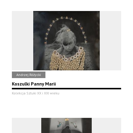
Andrzej Różycki
Koszulki Panny Marii
Kolekcja Sztuki XX i XXI wieku