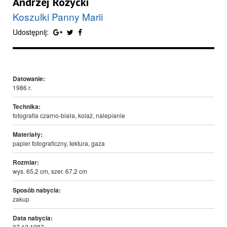
Andrzej Różycki
Koszulki Panny Marii
Udostępnij:
Datowanie:
1986 r.
Technika:
fotografia czarno-biała, kolaż, nalepianie
Materiały:
papier fotograficzny, tektura, gaza
Rozmiar:
wys. 65,2 cm, szer. 67,2 cm
Sposób nabycia:
zakup
Data nabycia:
07.12.1987