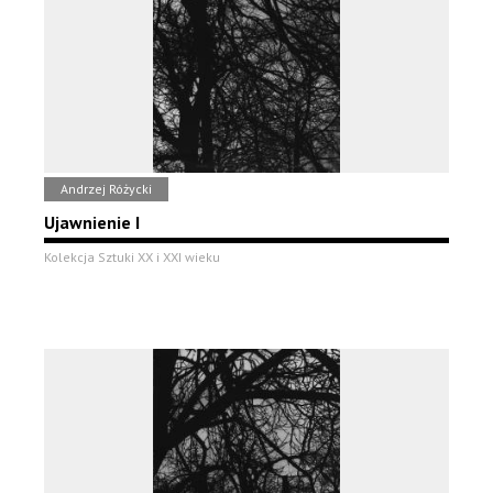
Andrzej Różycki
Ujawnienie I
Kolekcja Sztuki XX i XXI wieku