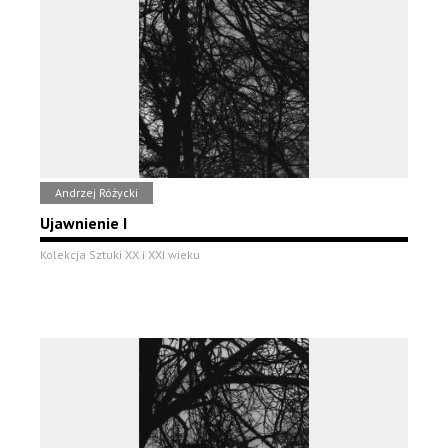
Andrzej Różycki
Ujawnienie I
Kolekcja Sztuki XX i XXI wieku