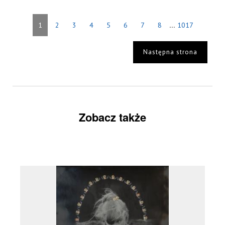
...
1
2
3
4
5
6
7
8
1017
Następna strona
Zobacz także