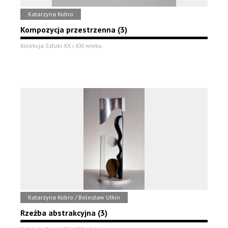
Katarzyna Kobro
Kompozycja przestrzenna (3)
Kolekcja Sztuki XX i XXI wieku
Katarzyna Kobro / Bolesław Utkin
Rzeźba abstrakcyjna (3)