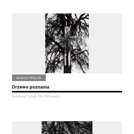
Andrzej Różycki
Drzewo poznania
Kolekcja Sztuki XX i XXI wieku