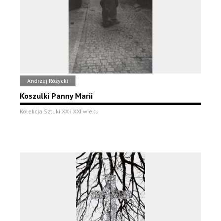
Andrzej Różycki
Koszulki Panny Marii
Kolekcja Sztuki XX i XXI wieku