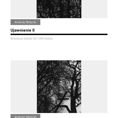
Andrzej Różycki
Ujawnienie II
Kolekcja Sztuki XX i XXI wieku
Andrzej Różycki