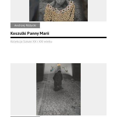
Andrzej Różycki
Koszulki Panny Marii
Kolekcja Sztuki XX i XXI wieku