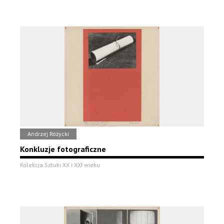
Andrzej Różycki
Konkluzje fotograficzne
Kolekcja Sztuki XX i XXI wieku