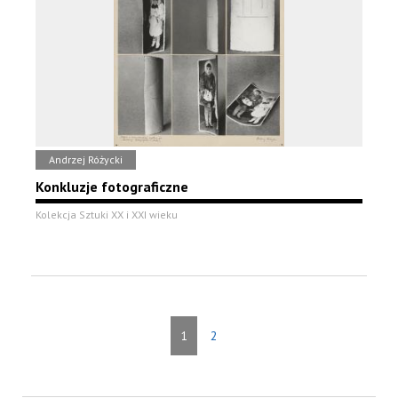
Andrzej Różycki
Konkluzje fotograficzne
Kolekcja Sztuki XX i XXI wieku
1
2