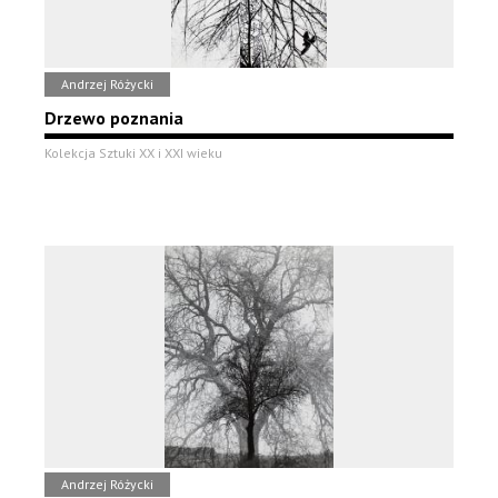
Andrzej Różycki
Drzewo poznania
Kolekcja Sztuki XX i XXI wieku
Andrzej Różycki