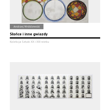
Andrzej Wróblewski
Słońce i inne gwiazdy
Kolekcja Sztuki XX i XXI wieku