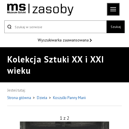
Szukaj
Wyszukiwarka
zaawansowana
Kolekcja Sztuki XX i XXI
wieku
Jesteś tutaj:
Strona główna
>
Dzieła
>
Koszulki Panny Marii
1
z
2