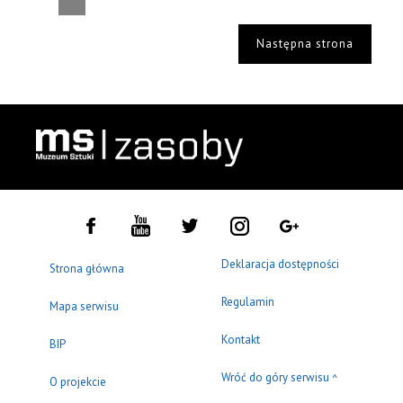
Następna strona
Deklaracja dostępności
Strona główna
Regulamin
Mapa serwisu
Kontakt
BIP
Wróć do góry serwisu
^
O projekcie