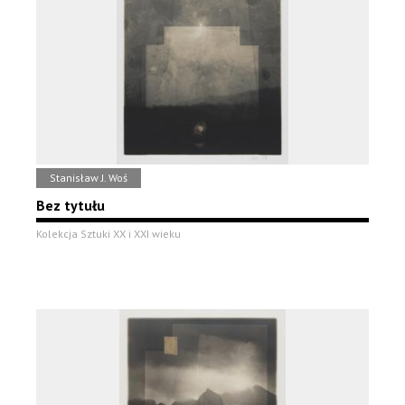
Stanisław J. Woś
Bez tytułu
Kolekcja Sztuki XX i XXI wieku