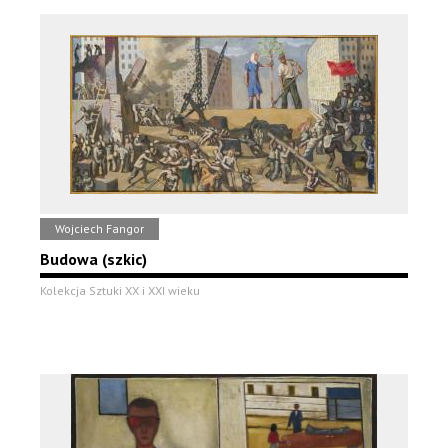
Wojciech Fangor
Budowa (szkic)
Kolekcja Sztuki XX i XXI wieku