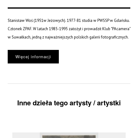
Stanisław Woś (1951w Jeżowych). 1977-81 studia w PWSSP w Gdańsku.
Członek ZPAF. W latach 1985-1995 założył i prowadził Klub "PAcamera"
w Suwałkach, jedną z najważniejszych polskich galerii fotograficznych.
Więcej informacji
Inne dzieła tego artysty / artystki