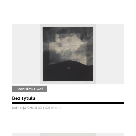
Stanisław J. Woś
Bez tytułu
Kolekcja Sztuki XX i XXI wieku