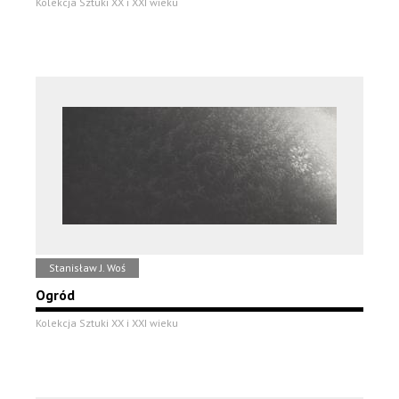
Kolekcja Sztuki XX i XXI wieku
Stanisław J. Woś
Ogród
Kolekcja Sztuki XX i XXI wieku