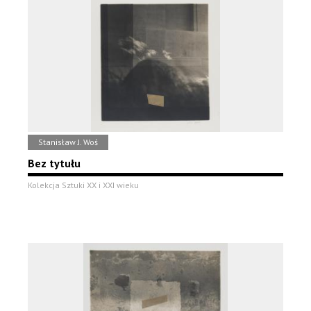
Stanisław J. Woś
Bez tytułu
Kolekcja Sztuki XX i XXI wieku