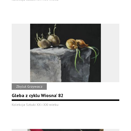
Zbylut Grzywacz
Gleba z cyklu Wiosna' 82
Kolekcja Sztuki XX i XXI wieku