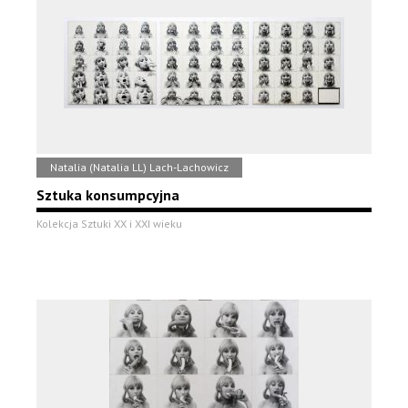
Natalia (Natalia LL) Lach-Lachowicz
Sztuka konsumpcyjna
Kolekcja Sztuki XX i XXI wieku