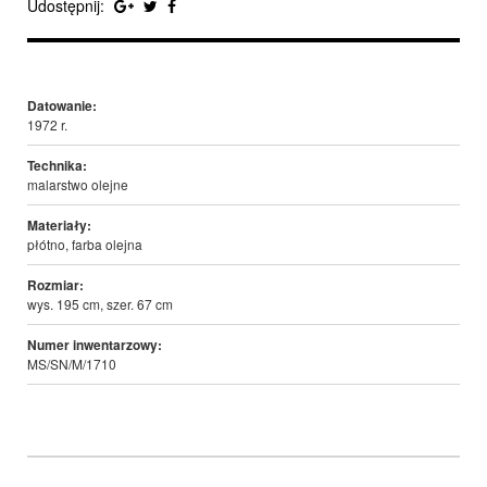
Udostępnij:
Datowanie:
1972 r.
Technika:
malarstwo olejne
Materiały:
płótno, farba olejna
Rozmiar:
wys. 195 cm, szer. 67 cm
Numer inwentarzowy:
MS/SN/M/1710