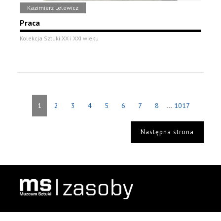
Kazimierz Lelewicz
Praca
Kolekcja Sztuki XX i XXI wieku
...
1
2
3
4
5
6
7
8
1017
Następna strona