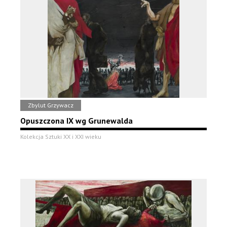
Zbylut Grzywacz
Opuszczona IX wg Grunewalda
Kolekcja Sztuki XX i XXI wieku