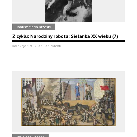
Janusz Maria Brzeski
Z cyklu: Narodziny robota: Sielanka XX wieku (7)
Kolekcja Sztuki XX i XXI wieku
Wojciech Fangor