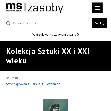
Szukaj
Wyszukiwarka
zaawansowana
Kolekcja Sztuki XX i XXI
wieku
Jesteś tutaj:
Strona główna
>
Dzieła
>
Rozebrana II