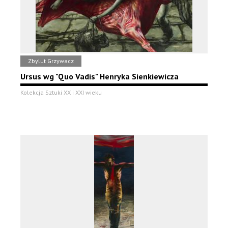
Zbylut Grzywacz
Ursus wg "Quo Vadis" Henryka Sienkiewicza
Kolekcja Sztuki XX i XXI wieku