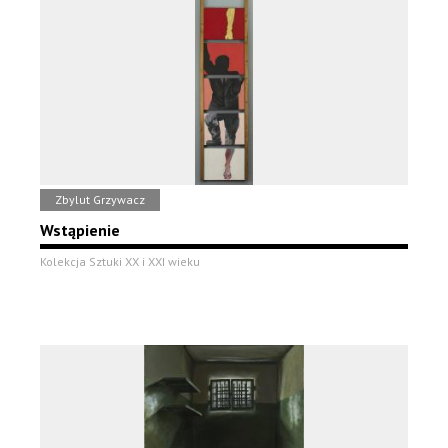
Zbylut Grzywacz
Wstąpienie
Kolekcja Sztuki XX i XXI wieku