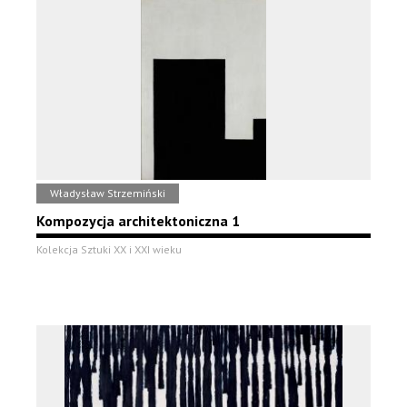
Władysław Strzemiński
Kompozycja architektoniczna 1
Kolekcja Sztuki XX i XXI wieku