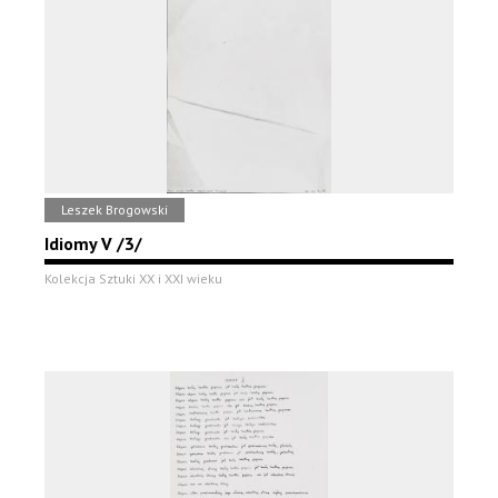
Leszek Brogowski
Idiomy V /3/
Kolekcja Sztuki XX i XXI wieku