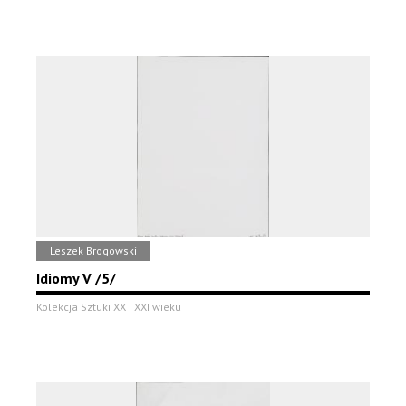
Leszek Brogowski
Idiomy V /5/
Kolekcja Sztuki XX i XXI wieku