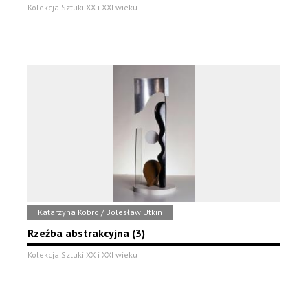
Kolekcja Sztuki XX i XXI wieku
Katarzyna Kobro / Bolesław Utkin
Rzeźba abstrakcyjna (3)
Kolekcja Sztuki XX i XXI wieku