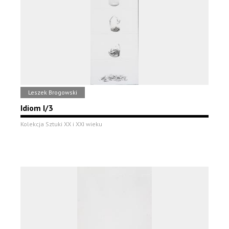
Leszek Brogowski
Idiom I/3
Kolekcja Sztuki XX i XXI wieku