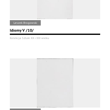
Leszek Brogowski
Idiomy V /10/
Kolekcja Sztuki XX i XXI wieku