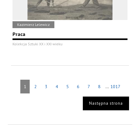
Kazimierz Lelewicz
Praca
Kolekcja Sztuki XX i XXI wieku
...
1
2
3
4
5
6
7
8
1017
Następna strona