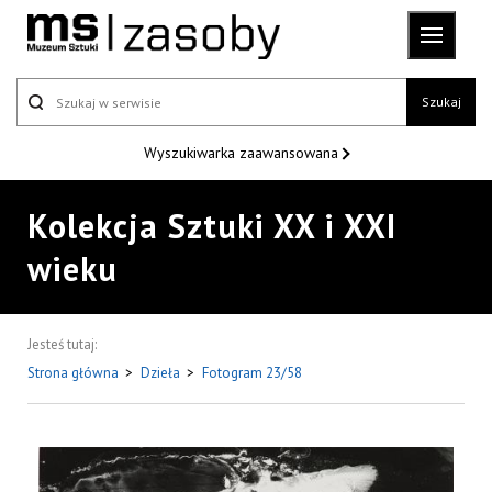
Szukaj
Wyszukiwarka
zaawansowana
Kolekcja Sztuki XX i XXI
wieku
Jesteś tutaj:
Strona główna
>
Dzieła
>
Fotogram 23/58