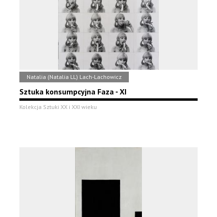
Natalia (Natalia LL) Lach-Lachowicz
Sztuka konsumpcyjna Faza - XI
Kolekcja Sztuki XX i XXI wieku