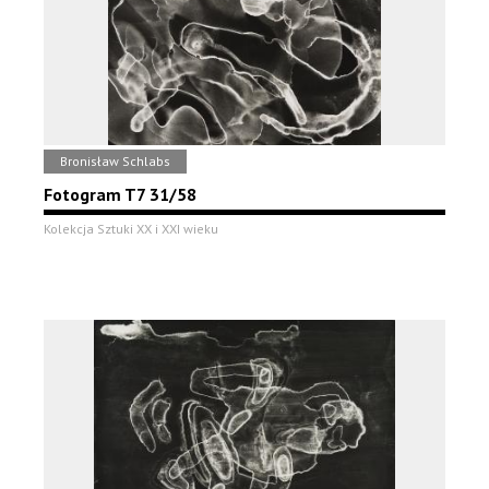
Bronisław Schlabs
Fotogram T7 31/58
Kolekcja Sztuki XX i XXI wieku