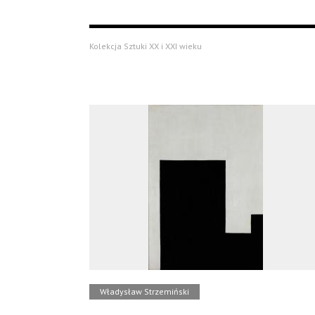
Kolekcja Sztuki XX i XXI wieku
Władysław Strzemiński