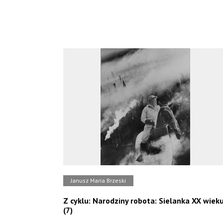
Janusz Maria Brzeski
Z cyklu: Narodziny robota: Sielanka XX wiek
(7)