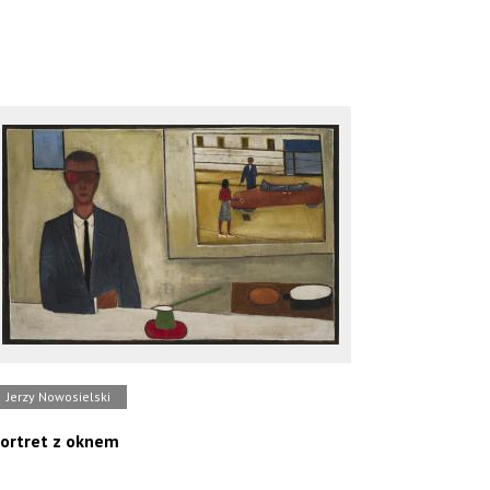
Jerzy Nowosielski
ortret z oknem