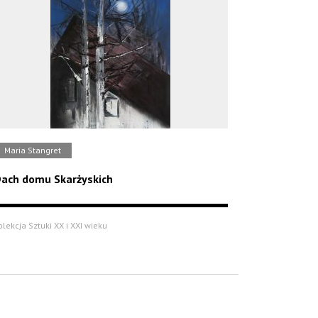
Maria Stangret
ach domu Skarżyskich
olekcja Sztuki XX i XXI wieku