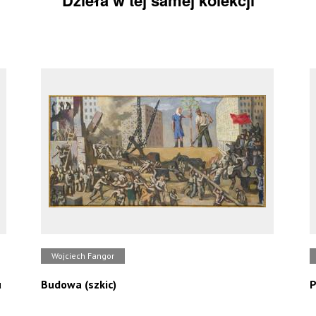
Dzieła w tej samej kolekcji
Wojciech Fangor
u
Budowa (szkic)
P