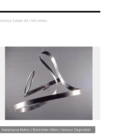
olekcja Sztuki XX i XXI wieku
Katarzyna Kobro / Bolesław Utkin / Janusz Zagrodzki