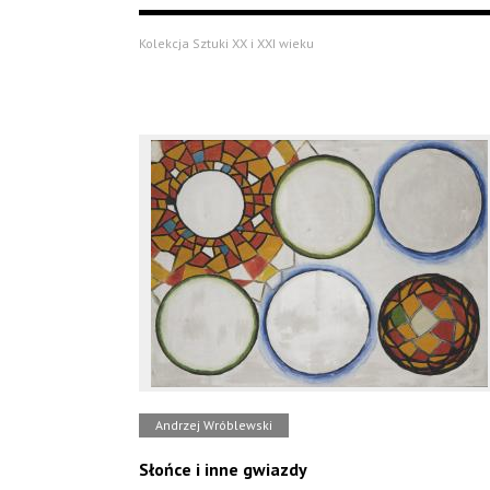
Kolekcja Sztuki XX i XXI wieku
Andrzej Wróblewski
Słońce i inne gwiazdy