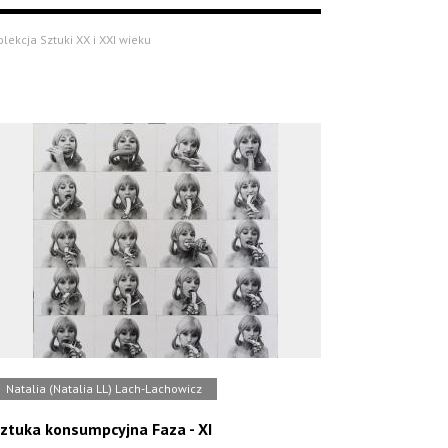
olekcja Sztuki XX i XXI wieku
Natalia (Natalia LL) Lach-Lachowicz
ztuka konsumpcyjna Faza - XI