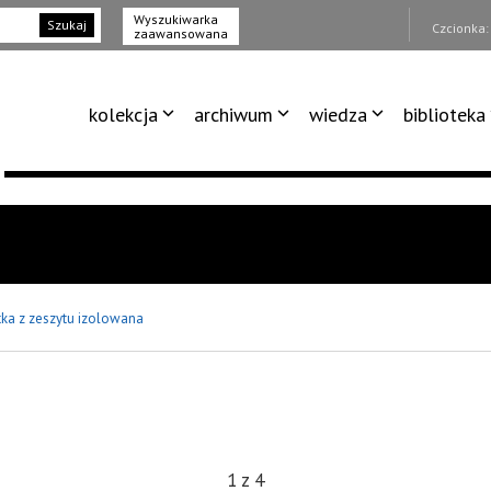
Wyszukiwarka
Szukaj
Czcionka
zaawansowana
kolekcja
archiwum
wiedza
biblioteka
tka z zeszytu izolowana
1
z
4