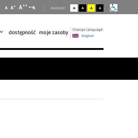
++
A
+
A
A
A
:
Kontrast:
A
A
A
A
Change language:
dostępność
moje zasoby
English