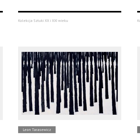
Kolekcja Sztuki XX i XXI wieku
K
Leon Tarasewicz