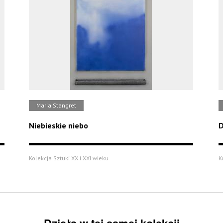
Maria Stangret
Niebieskie niebo
D
Kolekcja Sztuki XX i XXI wieku
K