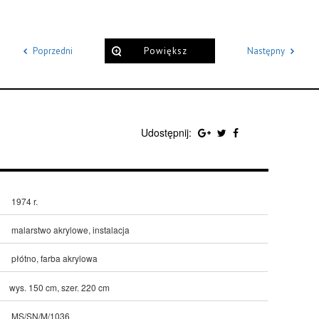
Poprzedni
Powiększ
Następny
Udostępnij:
1974 r.
malarstwo akrylowe, instalacja
płótno, farba akrylowa
wys. 150 cm, szer. 220 cm
MS/SN/M/1036