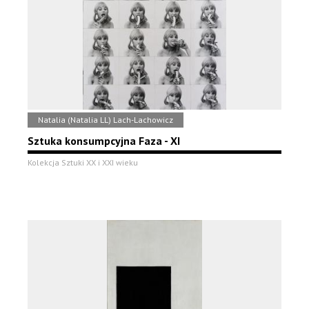
Natalia (Natalia LL) Lach-Lachowicz
Sztuka konsumpcyjna Faza - XI
Kolekcja Sztuki XX i XXI wieku