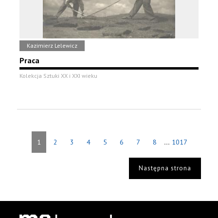
Kazimierz Lelewicz
Praca
Kolekcja Sztuki XX i XXI wieku
...
1
2
3
4
5
6
7
8
1017
Następna strona