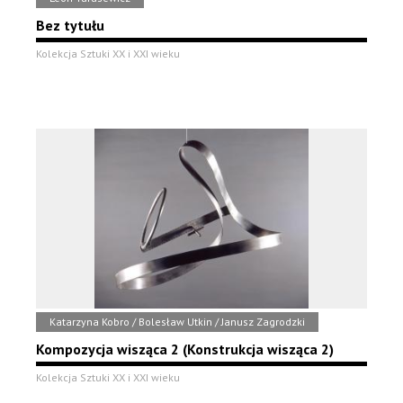
Bez tytułu
Kolekcja Sztuki XX i XXI wieku
Katarzyna Kobro / Bolesław Utkin / Janusz Zagrodzki
Kompozycja wisząca 2 (Konstrukcja wisząca 2)
Kolekcja Sztuki XX i XXI wieku