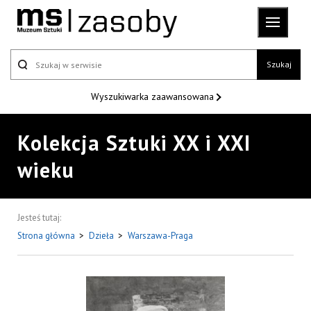
Szukaj
Wyszukiwarka
zaawansowana
Kolekcja Sztuki XX i XXI
wieku
Jesteś tutaj:
Strona główna
>
Dzieła
>
Warszawa-Praga