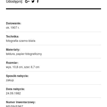
Udostępnij:
Datowanie:
ok. 1907 r.
Technika:
fotografia czarno-biała
Materiały:
tektura, papier fotograficzny
Rozmiar:
wys. 10,8 cm, szer. 6,7 cm
Sposób nabycia:
zakup
Data nabycia:
24.09.1982
Numer inwentarzowy:
MS/SN/F/967