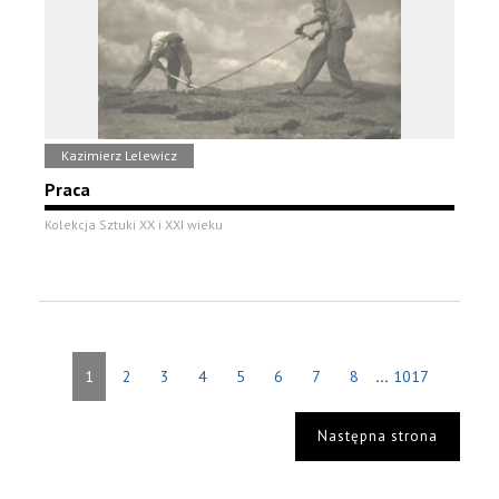
Kazimierz Lelewicz
Praca
Kolekcja Sztuki XX i XXI wieku
...
1
2
3
4
5
6
7
8
1017
Następna strona