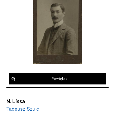
Powiększ
N. Lissa
Tadeusz Szulc