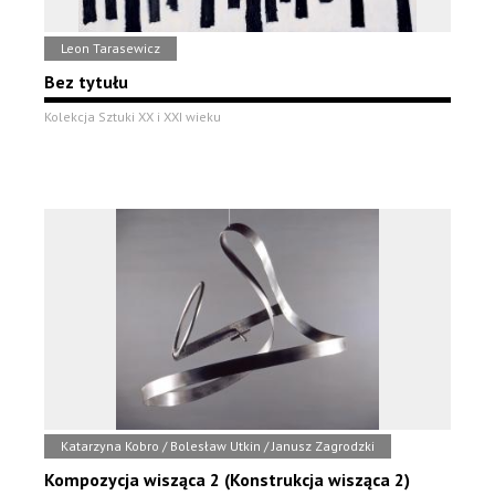
Leon Tarasewicz
Bez tytułu
Kolekcja Sztuki XX i XXI wieku
Katarzyna Kobro / Bolesław Utkin / Janusz Zagrodzki
Kompozycja wisząca 2 (Konstrukcja wisząca 2)