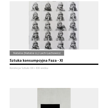
Natalia (Natalia LL) Lach-Lachowicz
Sztuka konsumpcyjna Faza - XI
Kolekcja Sztuki XX i XXI wieku