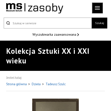
Szukaj
Wyszukiwarka
zaawansowana
Kolekcja Sztuki XX i XXI
wieku
Jesteś tutaj:
Strona główna
>
Dzieła
>
Tadeusz Szulc