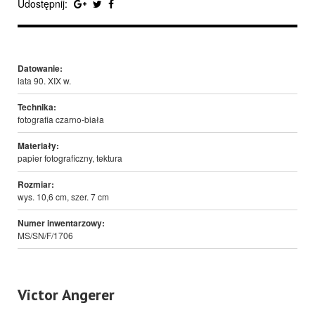
Udostępnij:
Datowanie:
lata 90. XIX w.
Technika:
fotografia czarno-biała
Materiały:
papier fotograficzny, tektura
Rozmiar:
wys. 10,6 cm, szer. 7 cm
Numer inwentarzowy:
MS/SN/F/1706
Victor Angerer