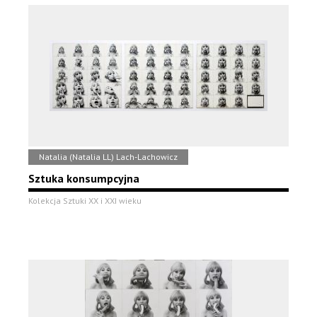
Natalia (Natalia LL) Lach-Lachowicz
Sztuka konsumpcyjna
Kolekcja Sztuki XX i XXI wieku