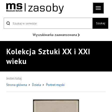
Szukaj
Wyszukiwarka
zaawansowana
Kolekcja Sztuki XX i XXI
wieku
Jesteś tutaj:
Strona główna
>
Dzieła
>
Portret męski