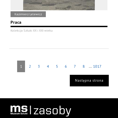
Kazimierz Lelewicz
Praca
Kolekcja Sztuki XX i XXI wieku
...
1
2
3
4
5
6
7
8
1017
Następna strona