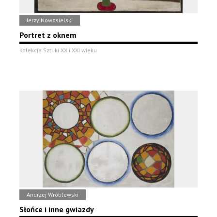
Jerzy Nowosielski
Portret z oknem
Kolekcja Sztuki XX i XXI wieku
Andrzej Wróblewski
Słońce i inne gwiazdy