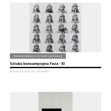
Natalia (Natalia LL) Lach-Lachowicz
Sztuka konsumpcyjna Faza - XI
Kolekcja Sztuki XX i XXI wieku