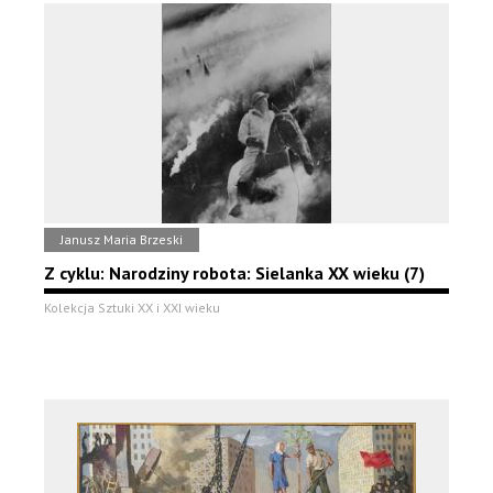
Janusz Maria Brzeski
Z cyklu: Narodziny robota: Sielanka XX wieku (7)
Kolekcja Sztuki XX i XXI wieku