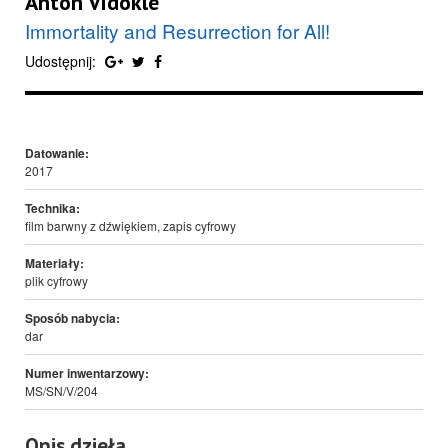
Anton Vidokle
Immortality and Resurrection for All!
Udostępnij:
Datowanie:
2017
Technika:
film barwny z dźwiękiem, zapis cyfrowy
Materiały:
plik cyfrowy
Sposób nabycia:
dar
Numer inwentarzowy:
MS/SN/V/204
Opis dzieła