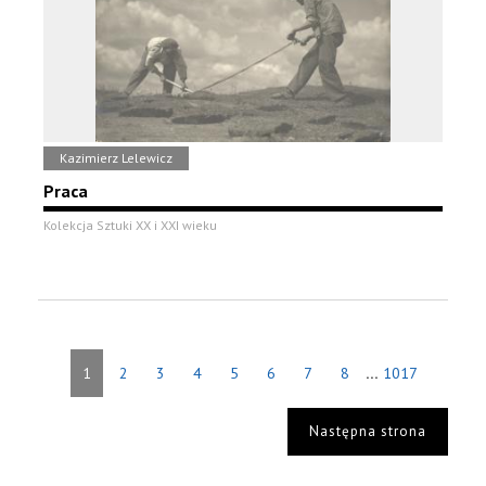
Kazimierz Lelewicz
Praca
Kolekcja Sztuki XX i XXI wieku
...
1
2
3
4
5
6
7
8
1017
Następna strona