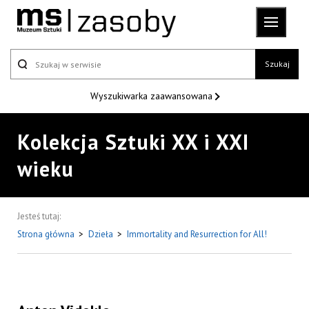
Szukaj
Wyszukiwarka
zaawansowana
Kolekcja Sztuki XX i XXI
wieku
Jesteś tutaj:
Strona główna
>
Dzieła
>
Immortality and Resurrection for All!