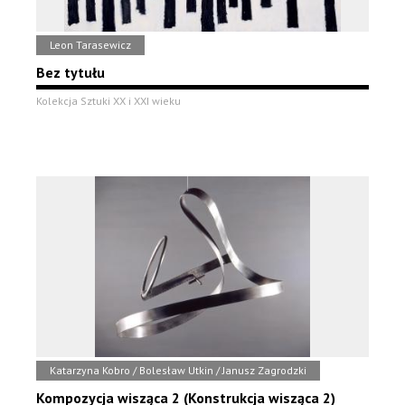
Leon Tarasewicz
Bez tytułu
Kolekcja Sztuki XX i XXI wieku
Katarzyna Kobro / Bolesław Utkin / Janusz Zagrodzki
Kompozycja wisząca 2 (Konstrukcja wisząca 2)