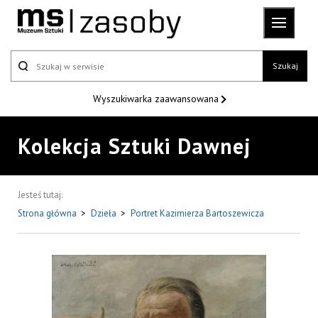
Szukaj
Wyszukiwarka
zaawansowana
Kolekcja Sztuki Dawnej
Jesteś tutaj:
Strona główna
>
Dzieła
>
Portret Kazimierza Bartoszewicza