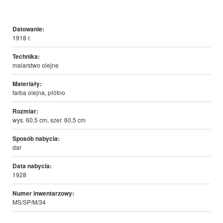
Datowanie:
1918 r.
Technika:
malarstwo olejne
Materiały:
farba olejna, płótno
Rozmiar:
wys. 60,5 cm, szer. 60,5 cm
Sposób nabycia:
dar
Data nabycia:
1928
Numer inwentarzowy:
MS/SP/M/34