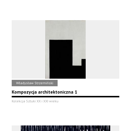
Władysław Strzemiński
Kompozycja architektoniczna 1
Kolekcja Sztuki XX i XXI wieku