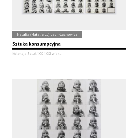
Natalia (Natalia LL) Lach-Lachowicz
Sztuka konsumpcyjna
Kolekcja Sztuki XX i XXI wieku