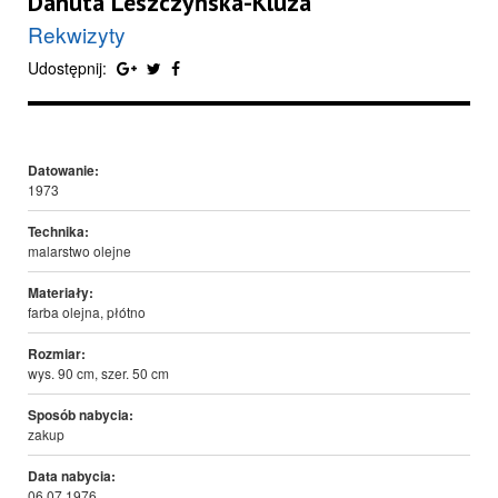
Danuta Leszczyńska-Kluza
Rekwizyty
Udostępnij:
Datowanie:
1973
Technika:
malarstwo olejne
Materiały:
farba olejna, płótno
Rozmiar:
wys. 90 cm, szer. 50 cm
Sposób nabycia:
zakup
Data nabycia:
06.07.1976