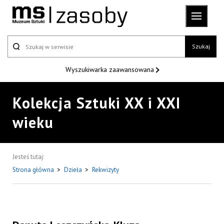
Szukaj
Wyszukiwarka
zaawansowana
Kolekcja Sztuki XX i XXI
wieku
Jesteś tutaj:
Strona główna
>
Dzieła
>
Rekwizyty