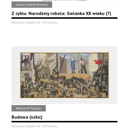
Janusz Maria Brzeski
Z cyklu: Narodziny robota: Sielanka XX wieku (7)
Kolekcja Sztuki XX i XXI wieku
Wojciech Fangor
Budowa (szkic)
Kolekcja Sztuki XX i XXI wieku