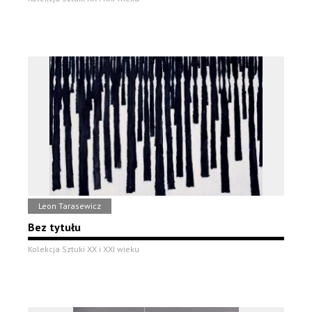
Leon Tarasewicz
Bez tytułu
Kolekcja Sztuki XX i XXI wieku