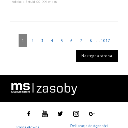
Kolekcja Sztuki XX i XXI wieku
...
1
2
3
4
5
6
7
8
1017
Następna strona
Deklaracja dostępności
Strona główna