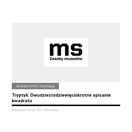
Andrzej Feliks Szumigaj
Tryptyk: Dwudziestodziewięciokrotne opisanie
kwadratu
Kolekcja Sztuki XX i XXI wieku