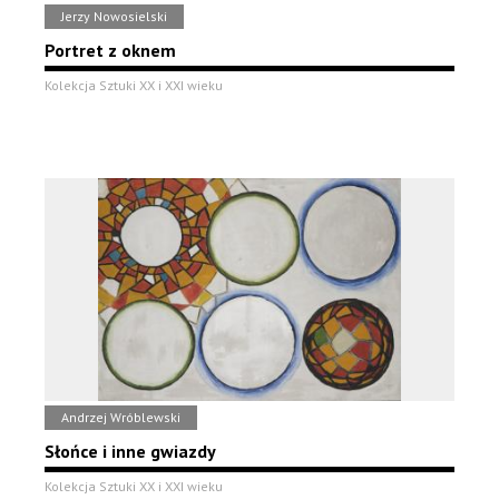
Jerzy Nowosielski
Portret z oknem
Kolekcja Sztuki XX i XXI wieku
Andrzej Wróblewski
Słońce i inne gwiazdy
Kolekcja Sztuki XX i XXI wieku