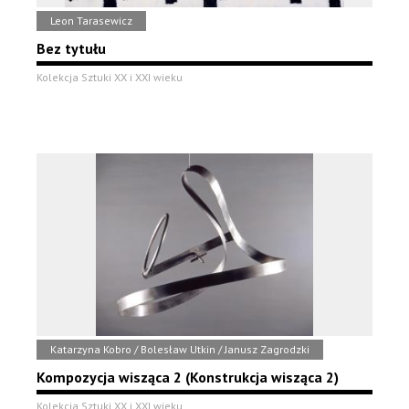
Leon Tarasewicz
Bez tytułu
Kolekcja Sztuki XX i XXI wieku
Katarzyna Kobro / Bolesław Utkin / Janusz Zagrodzki
Kompozycja wisząca 2 (Konstrukcja wisząca 2)
Kolekcja Sztuki XX i XXI wieku