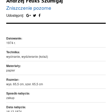
Andrzej Feliks Szumigaj
Zniszczenie pozorne
Udostępnij:
Datowanie:
1974 r.
Technika:
wycinanie, wydzieranie (kolaż)
Materiały:
papier
Rozmiar:
wys. 65,5 cm, szer. 65,5 cm
Sposób nabycia:
zakup
Data nabycia:
16.12.1974