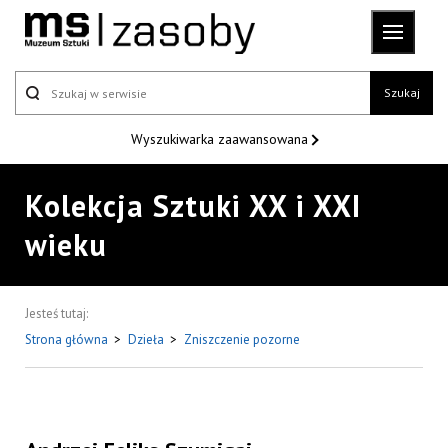
Szukaj
Wyszukiwarka
zaawansowana
Kolekcja Sztuki XX i XXI
wieku
Jesteś tutaj:
Strona główna
>
Dzieła
>
Zniszczenie pozorne