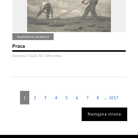
Kazimierz Lelewicz
Praca
Kolekcja Sztuki XX i XXI wieku
...
1
2
3
4
5
6
7
8
1017
Następna strona