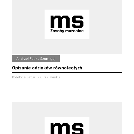
Andrzej Feliks Szumigaj
Opisanie odcinków równoległych
Kolekcja Sztuki XX i XXI wieku