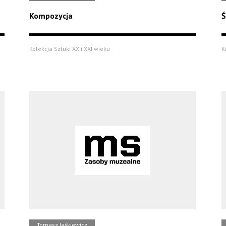
Kompozycja
Ś
Kolekcja Sztuki XX i XXI wieku
K
Tomasz Jaśkiewicz