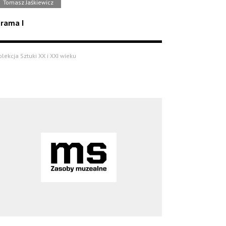
Tomasz Jaśkiewicz
rama I
olekcja Sztuki XX i XXI wieku