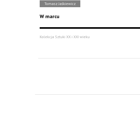
Tomasz Jaśkiewicz
W marcu
Kolekcja Sztuki XX i XXI wieku