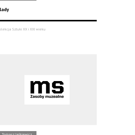
lady
olekcja Sztuki XX i XXI wieku
Tomasz Jaśkiewicz