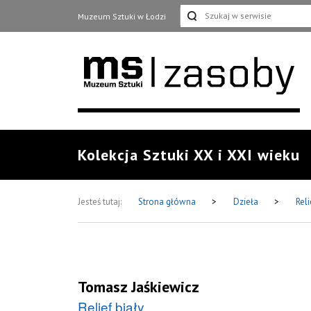
Muzeum Sztuki w Łodzi
Kolekcja Sztuki XX i XXI wieku
Jesteś tutaj:
Strona główna
>
Dzieła
>
Reli
Tomasz Jaśkiewicz
Relief biały