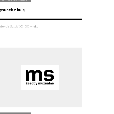
ysunek z kulą
olekcja Sztuki XX i XXI wieku