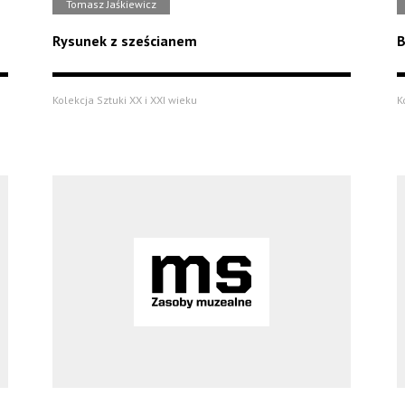
Tomasz Jaśkiewicz
Rysunek z sześcianem
B
Kolekcja Sztuki XX i XXI wieku
K