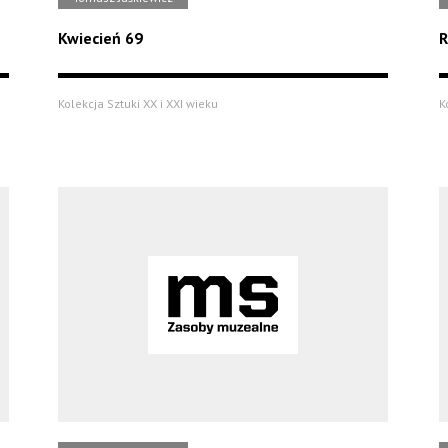
Kwiecień 69
R
Kolekcja Sztuki XX i XXI wieku
K