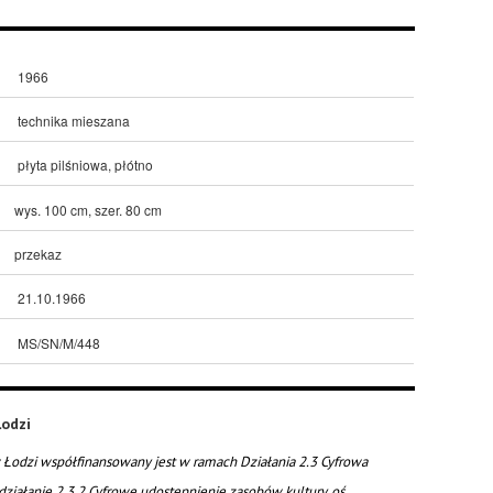
1966
technika mieszana
płyta pilśniowa, płótno
wys. 100 cm, szer. 80 cm
przekaz
21.10.1966
MS/SN/M/448
odzi
Łodzi współfinansowany jest w ramach Działania 2.3 Cyfrowa
działanie 2.3.2 Cyfrowe udostępnienie zasobów kultury, oś