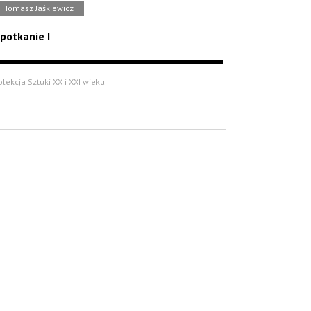
Tomasz Jaśkiewicz
potkanie I
olekcja Sztuki XX i XXI wieku