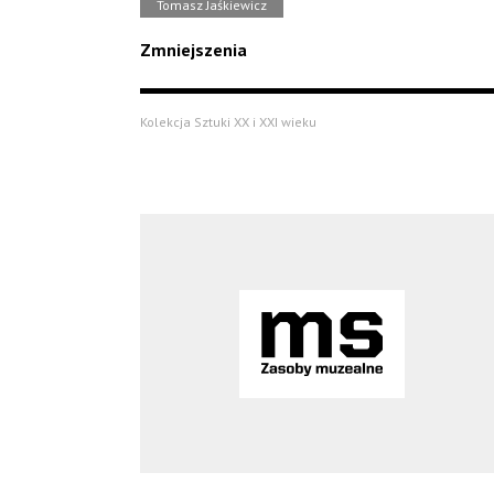
Tomasz Jaśkiewicz
Zmniejszenia
Kolekcja Sztuki XX i XXI wieku