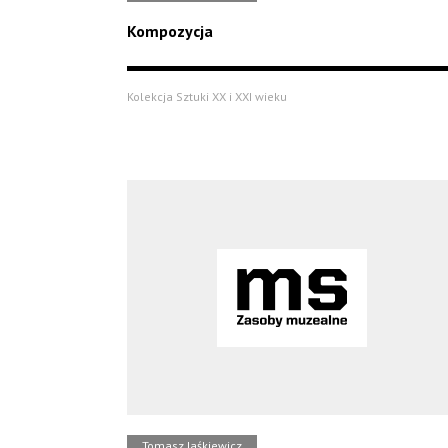
Kompozycja
Kolekcja Sztuki XX i XXI wieku
Tomasz Jaśkiewicz