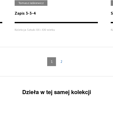
Tomasz Jaśkiewicz
Zapis 3-3-4
S
Kolekcja Sztuki XX i XXI wieku
K
1
2
Dzieła w tej samej kolekcji