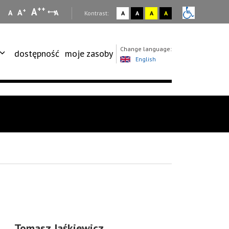
++
A
+
A
A
A
:
Kontrast:
A
A
A
A
Change language:
dostępność
moje zasoby
English
Tomasz Jaśkiewicz