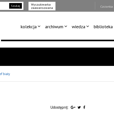
Wyszukiwarka
Szukaj
Czcionka
zaawansowana
kolekcja
archiwum
wiedza
biblioteka
ef biały
Udostępnij: