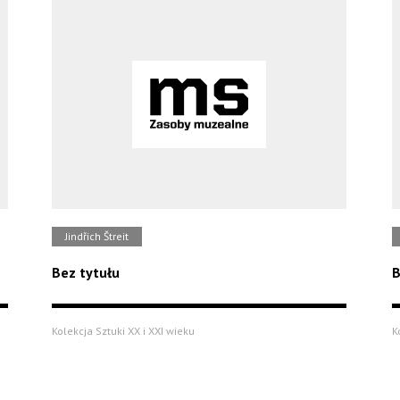
Jindřich Štreit
Bez tytułu
B
Kolekcja Sztuki XX i XXI wieku
K