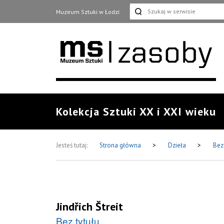
Muzeum Sztuki w Łodzi
Kolekcja Sztuki XX i XXI wieku
Jesteś tutaj:
Strona główna
>
Dzieła
>
Bez
Jindřich Štreit
Bez tytułu