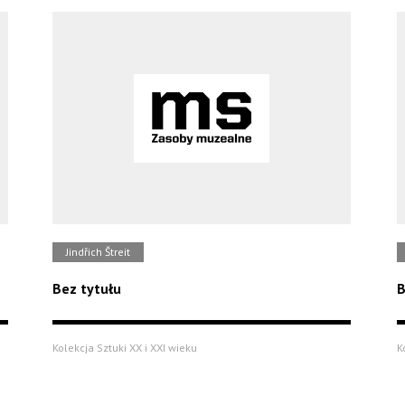
Jindřich Štreit
Bez tytułu
B
Kolekcja Sztuki XX i XXI wieku
K