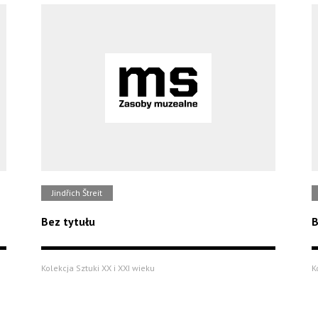
Jindřich Štreit
Bez tytułu
B
Kolekcja Sztuki XX i XXI wieku
K