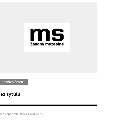
Jindřich Štreit
ez tytułu
olekcja Sztuki XX i XXI wieku