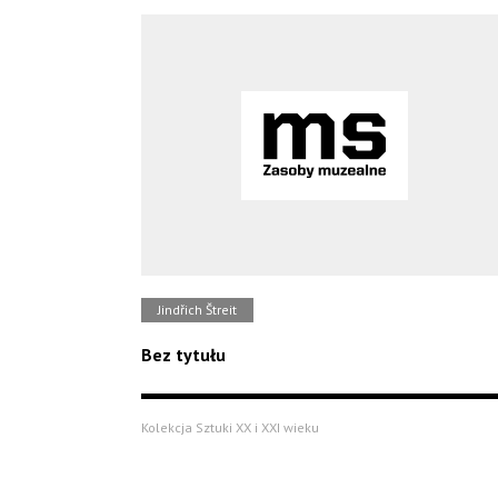
Jindřich Štreit
Bez tytułu
Kolekcja Sztuki XX i XXI wieku