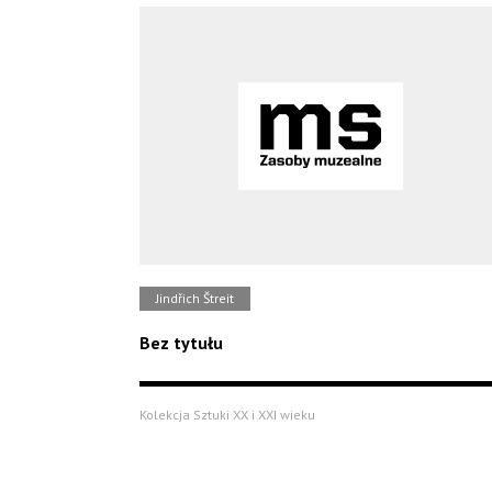
Jindřich Štreit
Bez tytułu
Kolekcja Sztuki XX i XXI wieku