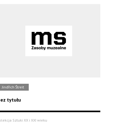
Jindřich Štreit
ez tytułu
olekcja Sztuki XX i XXI wieku