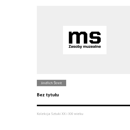
Jindřich Štreit
Bez tytułu
Kolekcja Sztuki XX i XXI wieku