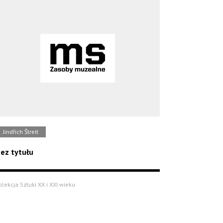
Jindřich Štreit
ez tytułu
olekcja Sztuki XX i XXI wieku