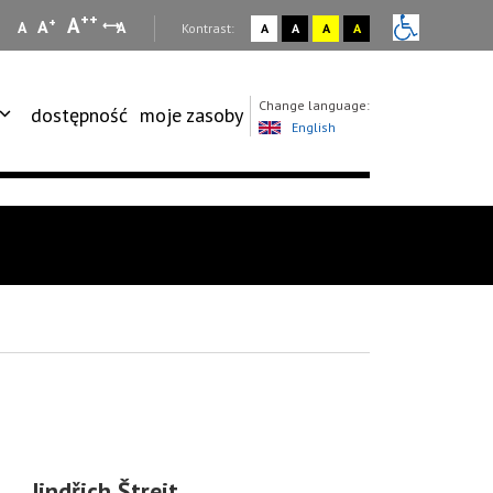
++
A
+
A
A
A
:
Kontrast:
A
A
A
A
Change language:
dostępność
moje zasoby
English
Jindřich Štreit