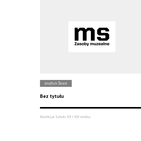
Jindřich Štreit
Bez tytułu
Kolekcja Sztuki XX i XXI wieku