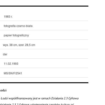
1983 r.
fotografia czarno-biała
papier fotograficzny
wys. 38 cm, szer. 28,5 cm
dar
11.02.1993
MS/SN/F/2541
odzi
Łodzi współfinansowany jest w ramach Działania 2.3 Cyfrowa
działanie 2.3.2 Cyfrowe udostępnienie zasobów kultury, oś