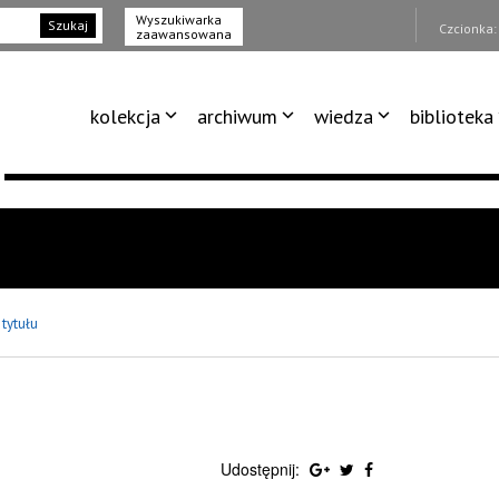
Wyszukiwarka
Szukaj
Czcionka
zaawansowana
kolekcja
archiwum
wiedza
biblioteka
 tytułu
Udostępnij: