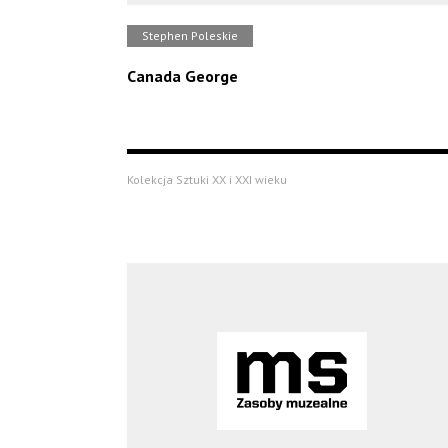
Stephen Poleskie
Canada George
Kolekcja Sztuki XX i XXI wieku