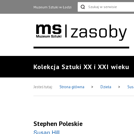
Muzeum Sztuki w Łodzi
Kolekcja Sztuki XX i XXI wieku
Jesteś tutaj:
Strona główna
>
Dzieła
>
Sus
Stephen Poleskie
Susan Hill