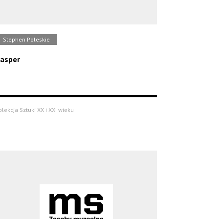
Stephen Poleskie
asper
olekcja Sztuki XX i XXI wieku