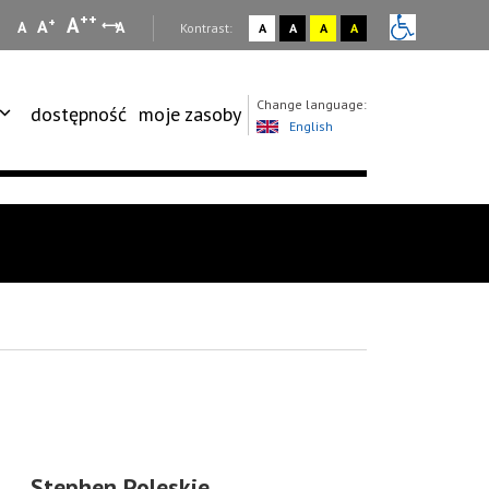
++
A
+
A
A
A
:
Kontrast:
A
A
A
A
Change language:
dostępność
moje zasoby
English
Stephen Poleskie