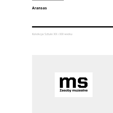
Aransas
Kolekcja Sztuki XX i XXI wieku