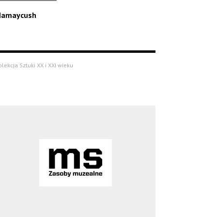
Namaycush
olekcja Sztuki XX i XXI wieku