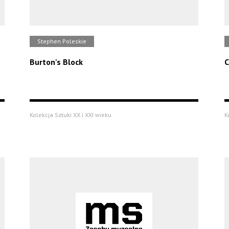
Stephen Poleskie
Burton's Block
C
Kolekcja Sztuki XX i XXI wieku
K