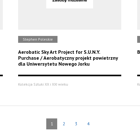
Stephen Poleskie
Aerobatic Sky Art Project for S.U.N.Y.
B
Purchase / Aerobatyczny projekt powietrzny
dla Uniwersytetu Nowego Jorku
Kolekcja Sztuki XX i XXI wieku
K
1
2
3
4