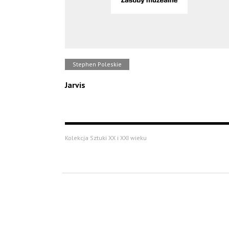
Stephen Poleskie
Jarvis
Kolekcja Sztuki XX i XXI wieku