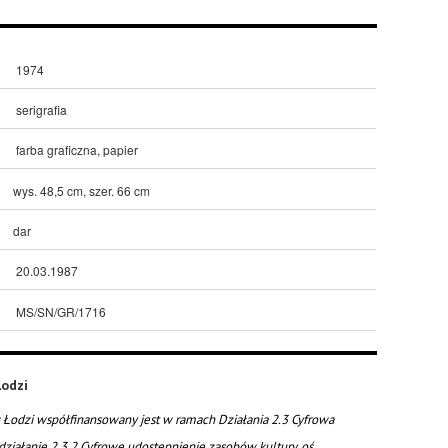
1974
serigrafia
farba graficzna, papier
wys. 48,5 cm, szer. 66 cm
dar
20.03.1987
MS/SN/GR/1716
odzi
Łodzi współfinansowany jest w ramach Działania 2.3 Cyfrowa
działanie 2.3.2 Cyfrowe udostępnienie zasobów kultury, oś