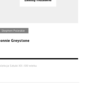
Stephen Poleskie
onnie Greystone
olekcja Sztuki XX i XXI wieku