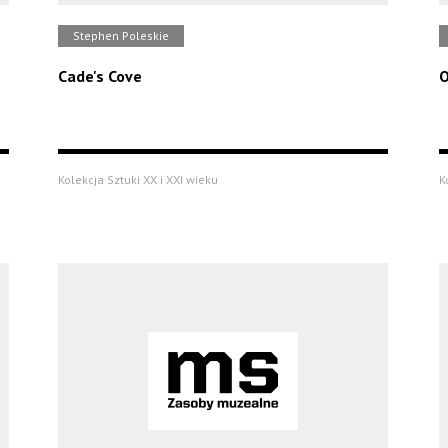
Stephen Poleskie
Cade's Cove
O
Kolekcja Sztuki XX i XXI wieku
K