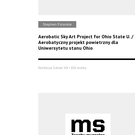
Stephen Poleskie
Aerobatic Sky Art Project for Ohio State U. /
Aerobatyczny projekt powietrzny dla
Uniwersytetu stanu Ohio
Kolekcja Sztuki XX i XXI wieku