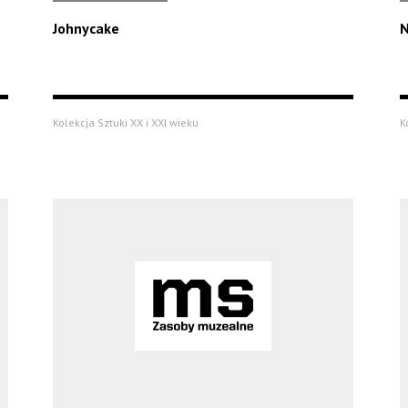
Johnycake
Kolekcja Sztuki XX i XXI wieku
K