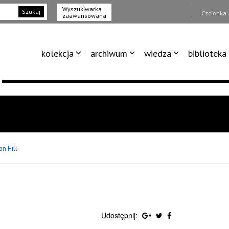
Wyszukiwarka
Szukaj
Czcionka
zaawansowana
kolekcja
archiwum
wiedza
biblioteka
an Hill
Udostępnij: