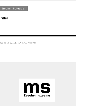
Stephen Poleskie
rillia
olekcja Sztuki XX i XXI wieku