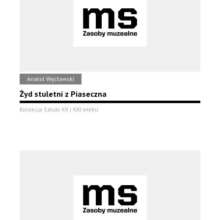
Anatol Węcławski
Żyd stuletni z Piaseczna
Kolekcja Sztuki XX i XXI wieku