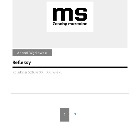
Anatol Węcławski
Refleksy
Kolekcja Sztuki XX i XXI wieku
1
2