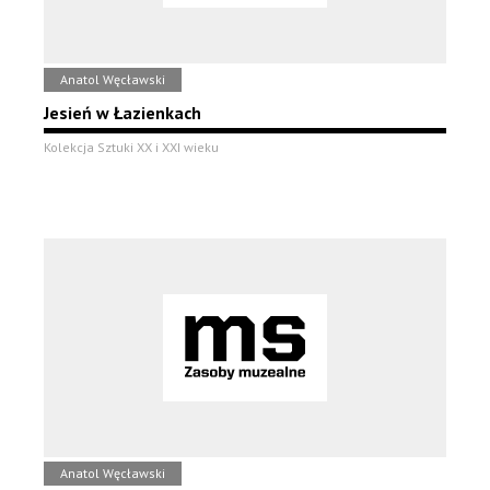
Anatol Węcławski
Jesień w Łazienkach
Kolekcja Sztuki XX i XXI wieku
Anatol Węcławski