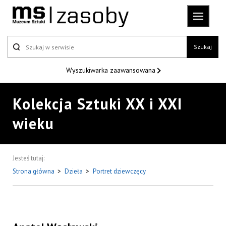
Szukaj
Wyszukiwarka
zaawansowana
Kolekcja Sztuki XX i XXI
wieku
Jesteś tutaj:
Strona główna
>
Dzieła
>
Portret dziewczęcy