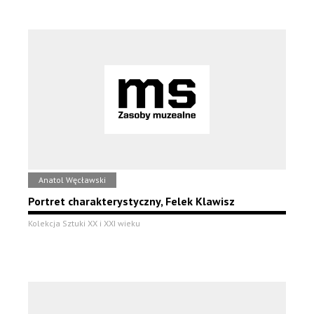
Anatol Węcławski
Portret charakterystyczny, Felek Klawisz
Kolekcja Sztuki XX i XXI wieku