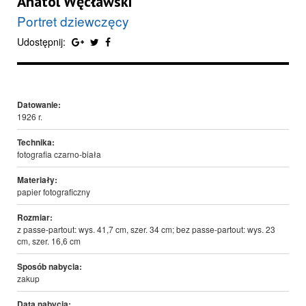
Anatol Węcławski
Portret dziewczęcy
Udostępnij:
Datowanie:
1926 r.
Technika:
fotografia czarno-biała
Materiały:
papier fotograficzny
Rozmiar:
z passe-partout: wys. 41,7 cm, szer. 34 cm; bez passe-partout: wys. 23
cm, szer. 16,6 cm
Sposób nabycia:
zakup
Data nabycia: