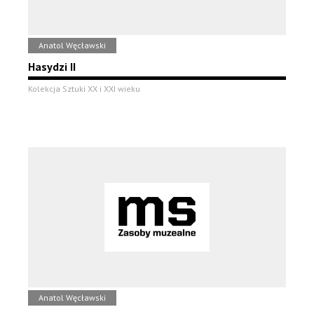
Anatol Węcławski
Hasydzi II
Kolekcja Sztuki XX i XXI wieku
Anatol Węcławski