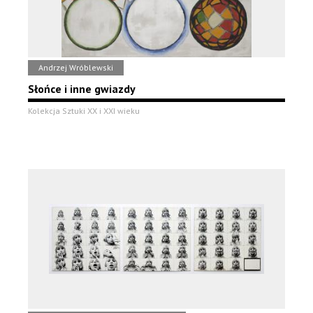
Andrzej Wróblewski
Słońce i inne gwiazdy
Kolekcja Sztuki XX i XXI wieku