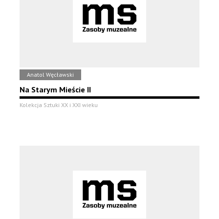
Anatol Węcławski
Na Starym Mieście II
Kolekcja Sztuki XX i XXI wieku