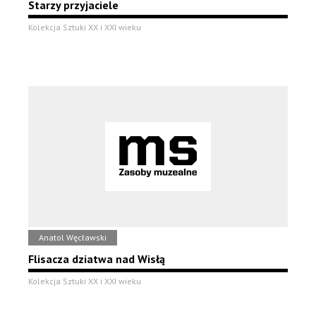
Starzy przyjaciele
Kolekcja Sztuki XX i XXI wieku
Anatol Węcławski
Flisacza dziatwa nad Wisłą
Kolekcja Sztuki XX i XXI wieku