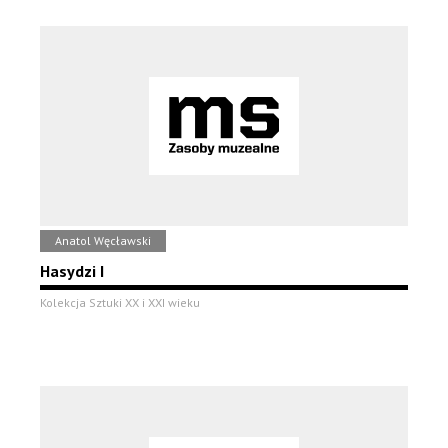
Anatol Węcławski
Hasydzi I
Kolekcja Sztuki XX i XXI wieku