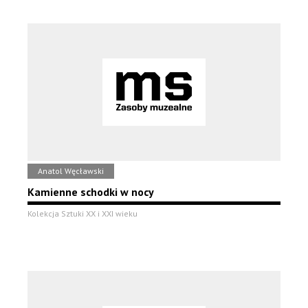
Anatol Węcławski
Kamienne schodki w nocy
Kolekcja Sztuki XX i XXI wieku