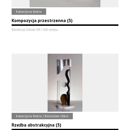
Katarzyna Kobro
Kompozycja przestrzenna (3)
Kolekcja Sztuki XX i XXI wieku
Katarzyna Kobro / Bolesław Utkin
Rzeźba abstrakcyjna (3)