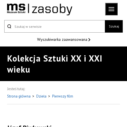
Szukaj
Wyszukiwarka
zaawansowana
Kolekcja Sztuki XX i XXI
wieku
Jesteś tutaj:
Strona główna
>
Dzieła
>
Pierwszy film