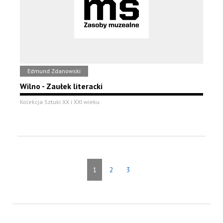
Edmund Zdanowski
Wilno - Zaułek literacki
Kolekcja Sztuki XX i XXI wieku
1
2
3