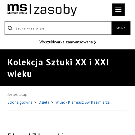
Szukaj
Wyszukiwarka
zaawansowana
Kolekcja Sztuki XX i XXI
wieku
Jesteś tutaj:
Strona główna
>
Dzieła
>
Wilno - Kiermasz Św. Kazimierza