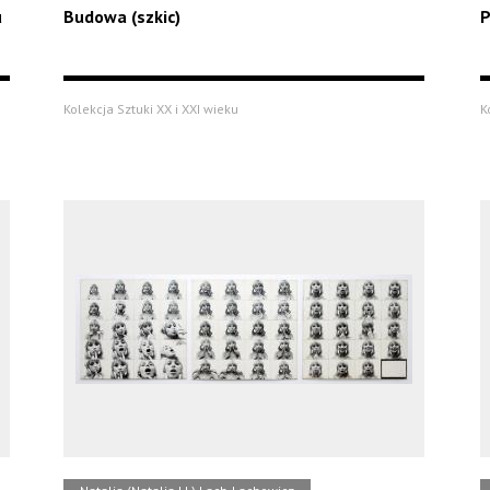
u
Budowa (szkic)
P
Kolekcja Sztuki XX i XXI wieku
K