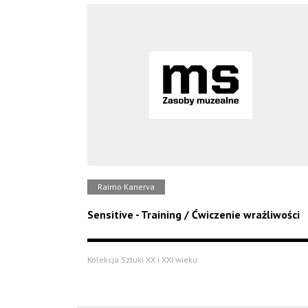
Raimo Kanerva
Sensitive - Training / Ćwiczenie wrażliwości
Kolekcja Sztuki XX i XXI wieku