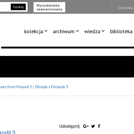
Wyszukiwarka
Szukaj
Czcionka
zaawansowana
kolekcja
archiwum
wiedza
biblioteka
ures from Finland 3 / Obrazki z Finlandii 3
Udostępnij:
andii 3