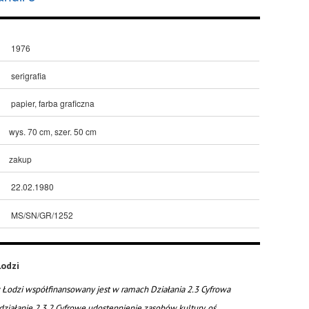
1976
serigrafia
papier, farba graficzna
wys. 70 cm, szer. 50 cm
zakup
22.02.1980
MS/SN/GR/1252
odzi
Łodzi współfinansowany jest w ramach Działania 2.3 Cyfrowa
działanie 2.3.2 Cyfrowe udostępnienie zasobów kultury, oś