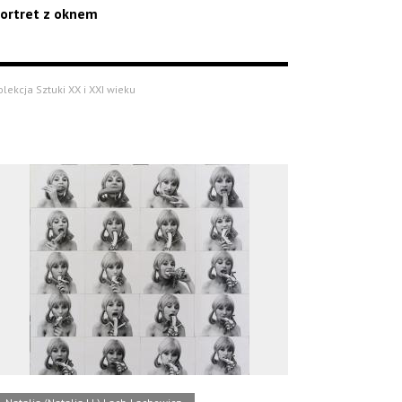
ortret z oknem
olekcja Sztuki XX i XXI wieku