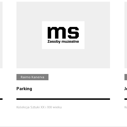
Raimo Kanerva
Parking
J
Kolekcja Sztuki XX i XXI wieku
K