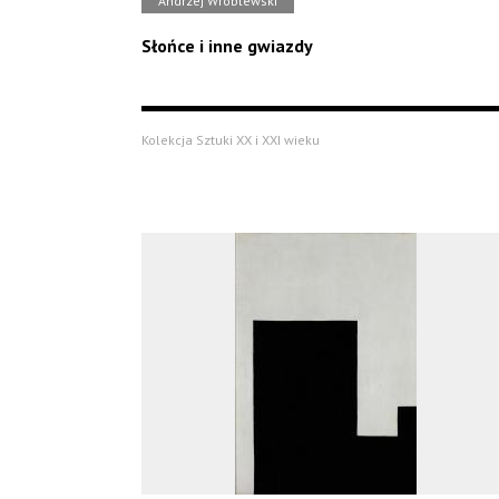
Andrzej Wróblewski
Słońce i inne gwiazdy
Kolekcja Sztuki XX i XXI wieku