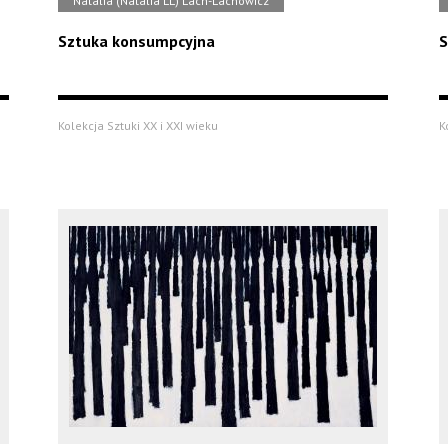
Natalia (Natalia LL) Lach-Lachowicz
Sztuka konsumpcyjna
S
Kolekcja Sztuki XX i XXI wieku
K