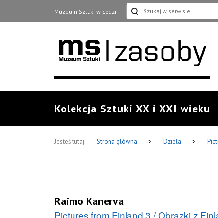
Muzeum Sztuki w Łodzi
Kolekcja Sztuki XX i XXI wieku
Jesteś tutaj:
Strona główna
>
Dzieła
>
Pict
Raimo Kanerva
Pictures from Finland 3 / Obrazki z Finl