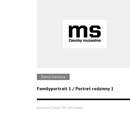
Raimo Kanerva
Familyportrait 1 / Portret rodzinny 1
Kolekcja Sztuki XX i XXI wieku