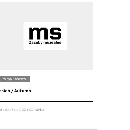
Raimo Kanerva
esień / Autumn
olekcja Sztuki XX i XXI wieku