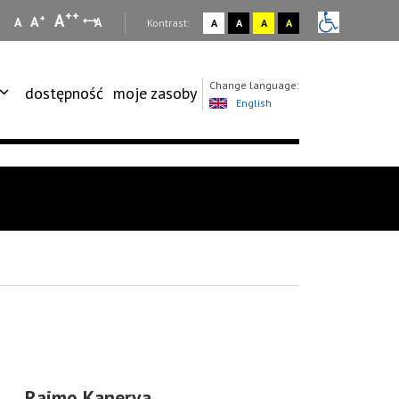
++
A
+
A
A
A
:
Kontrast:
A
A
A
A
Change language:
dostępność
moje zasoby
English
Raimo Kanerva