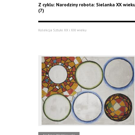
Z cyklu: Narodziny robota: Sielanka XX wiek
(7)
Kolekcja Sztuki XX i XXI wieku