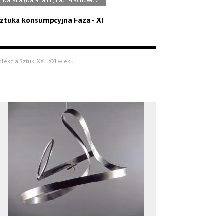
Natalia (Natalia LL) Lach-Lachowicz
ztuka konsumpcyjna Faza - XI
olekcja Sztuki XX i XXI wieku