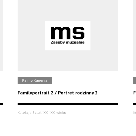
Raimo Kanerva
Familyportrait 2 / Portret rodzinny 2
F
Kolekcja Sztuki XX i XXI wieku
K