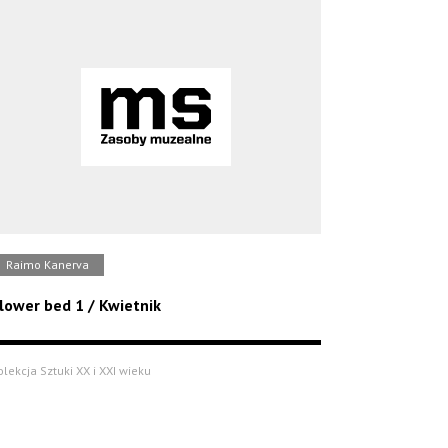
Raimo Kanerva
lower bed 1 / Kwietnik
olekcja Sztuki XX i XXI wieku