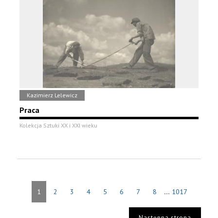
Kazimierz Lelewicz
Praca
Kolekcja Sztuki XX i XXI wieku
...
1
2
3
4
5
6
7
8
1017
Następna strona