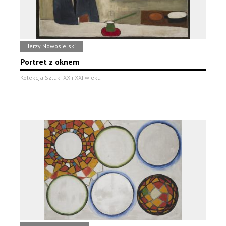
Jerzy Nowosielski
Portret z oknem
Kolekcja Sztuki XX i XXI wieku