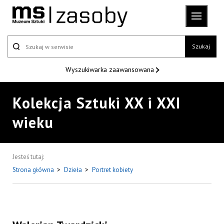
Szukaj
Wyszukiwarka
zaawansowana
Kolekcja Sztuki XX i XXI
wieku
Jesteś tutaj:
Strona główna
>
Dzieła
>
Portret kobiety