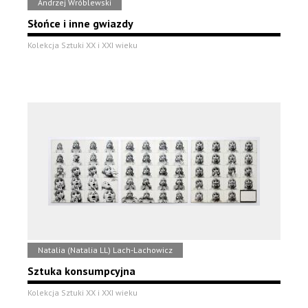
Andrzej Wróblewski
Słońce i inne gwiazdy
Kolekcja Sztuki XX i XXI wieku
Natalia (Natalia LL) Lach-Lachowicz
Sztuka konsumpcyjna
Kolekcja Sztuki XX i XXI wieku