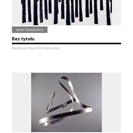
Leon Tarasewicz
Bez tytułu
Kolekcja Sztuki XX i XXI wieku