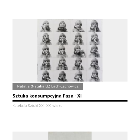
Natalia (Natalia LL) Lach-Lachowicz
Sztuka konsumpcyjna Faza - XI
Kolekcja Sztuki XX i XXI wieku