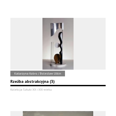
Katarzyna Kobro / Bolesław Utkin
Rzeźba abstrakcyjna (3)
Kolekcja Sztuki XX i XXI wieku