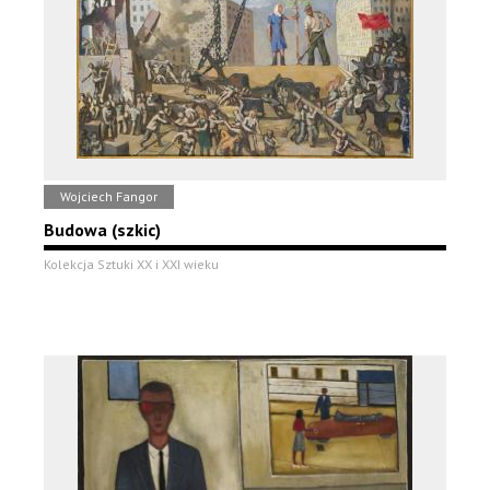
Wojciech Fangor
Budowa (szkic)
Kolekcja Sztuki XX i XXI wieku