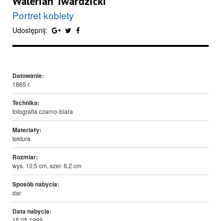
Walerian Twardzicki
Portret kobiety
Udostępnij:
Datowanie:
1865 r.
Technika:
fotografia czarno-biała
Materiały:
tektura
Rozmiar:
wys. 10,5 cm, szer. 6,2 cm
Sposób nabycia:
dar
Data nabycia:
15.05.1995