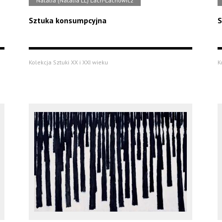
Natalia (Natalia LL) Lach-Lachowicz
Sztuka konsumpcyjna
S
Kolekcja Sztuki XX i XXI wieku
K