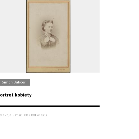
Simon Balicer
ortret kobiety
olekcja Sztuki XX i XXI wieku