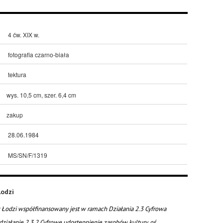
4 ćw. XIX w.
fotografia czarno-biała
tektura
wys. 10,5 cm, szer. 6,4 cm
zakup
28.06.1984
MS/SN/F/1319
odzi
Łodzi współfinansowany jest w ramach Działania 2.3 Cyfrowa
działanie 2.3.2 Cyfrowe udostępnienie zasobów kultury, oś