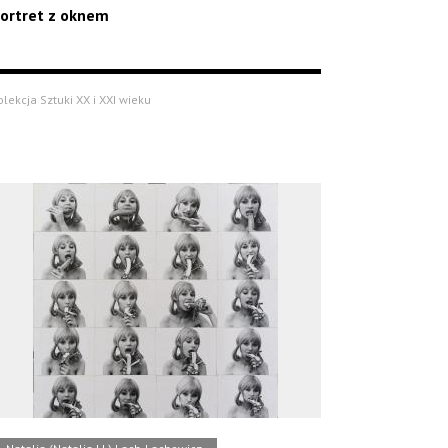
ortret z oknem
olekcja Sztuki XX i XXI wieku