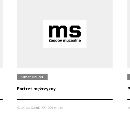
Simon Balicer
Portret mężczyzny
P
Kolekcja Sztuki XX i XXI wieku
K