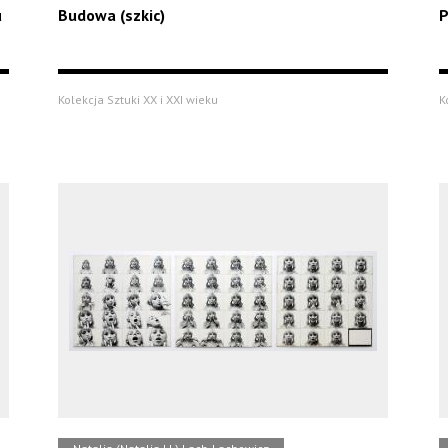
u
Budowa (szkic)
P
Kolekcja Sztuki XX i XXI wieku
K