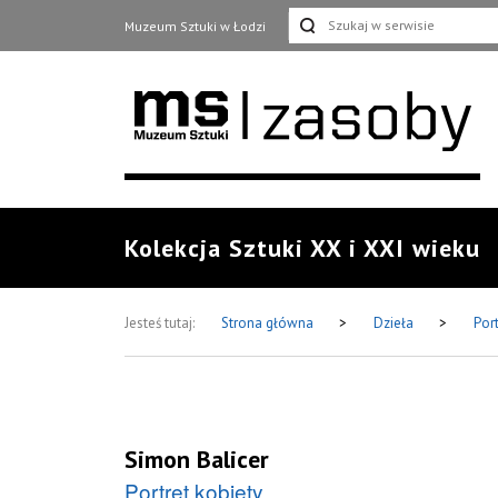
Muzeum Sztuki w Łodzi
Kolekcja Sztuki XX i XXI wieku
Jesteś tutaj:
Strona główna
>
Dzieła
>
Port
Simon Balicer
Portret kobiety