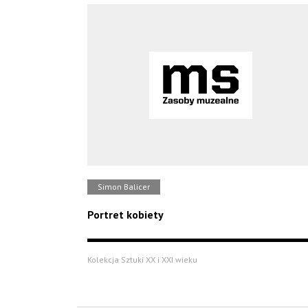
Simon Balicer
Portret kobiety
Kolekcja Sztuki XX i XXI wieku