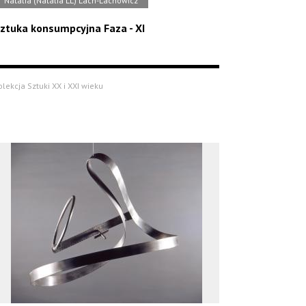
Natalia (Natalia LL) Lach-Lachowicz
ztuka konsumpcyjna Faza - XI
olekcja Sztuki XX i XXI wieku