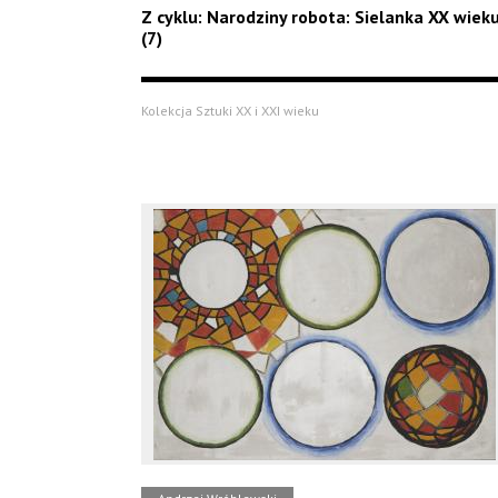
Z cyklu: Narodziny robota: Sielanka XX wiek
(7)
Kolekcja Sztuki XX i XXI wieku