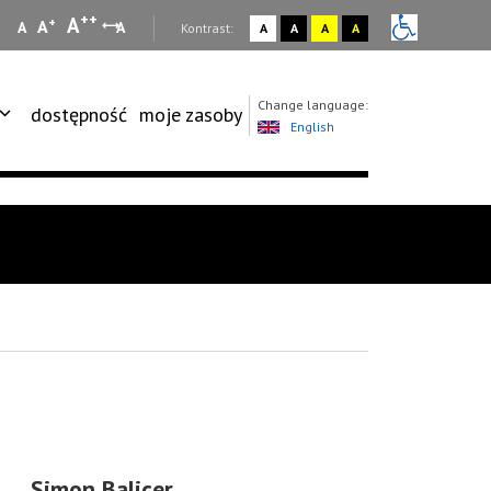
++
A
+
A
A
A
:
Kontrast:
A
A
A
A
Change language:
dostępność
moje zasoby
English
Simon Balicer