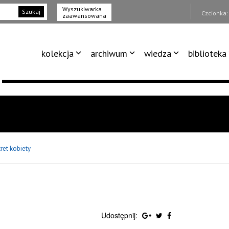
Wyszukiwarka
Szukaj
Czcionka
zaawansowana
kolekcja
archiwum
wiedza
biblioteka
ret kobiety
Udostępnij: