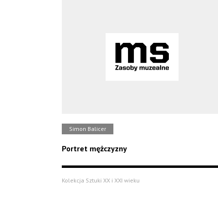
Simon Balicer
Portret mężczyzny
Kolekcja Sztuki XX i XXI wieku