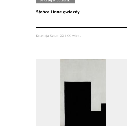
Andrzej Wróblewski
Słońce i inne gwiazdy
Kolekcja Sztuki XX i XXI wieku