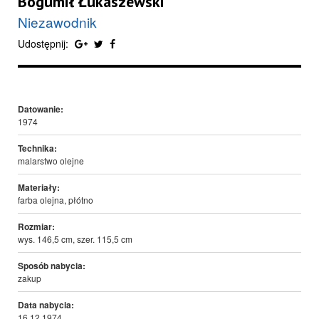
Bogumił Łukaszewski
Niezawodnik
Udostępnij:
Datowanie:
1974
Technika:
malarstwo olejne
Materiały:
farba olejna, płótno
Rozmiar:
wys. 146,5 cm, szer. 115,5 cm
Sposób nabycia:
zakup
Data nabycia:
16.12.1974