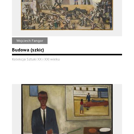
Wojciech Fangor
Budowa (szkic)
Kolekcja Sztuki XX i XXI wieku