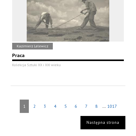
Kazimierz Lelewicz
Praca
Kolekcja Sztuki XX i XXI wieku
...
1
2
3
4
5
6
7
8
1017
Następna strona