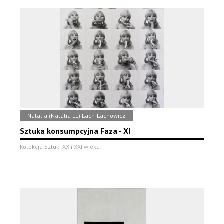
Natalia (Natalia LL) Lach-Lachowicz
Sztuka konsumpcyjna Faza - XI
Kolekcja Sztuki XX i XXI wieku