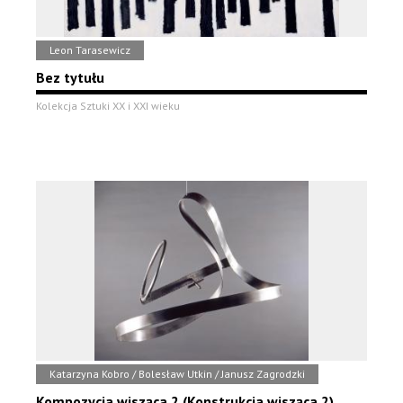
Leon Tarasewicz
Bez tytułu
Kolekcja Sztuki XX i XXI wieku
Katarzyna Kobro / Bolesław Utkin / Janusz Zagrodzki
Kompozycja wisząca 2 (Konstrukcja wisząca 2)