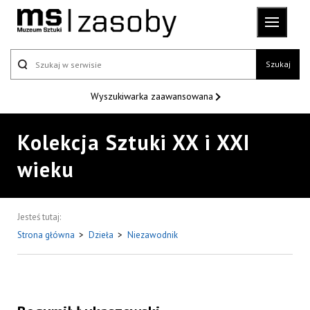
Szukaj
Wyszukiwarka
zaawansowana
Kolekcja Sztuki XX i XXI
wieku
Jesteś tutaj:
Strona główna
>
Dzieła
>
Niezawodnik