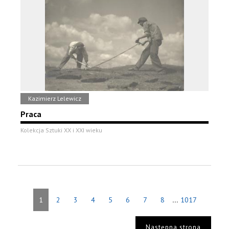
Kazimierz Lelewicz
Praca
Kolekcja Sztuki XX i XXI wieku
...
1
2
3
4
5
6
7
8
1017
Następna strona