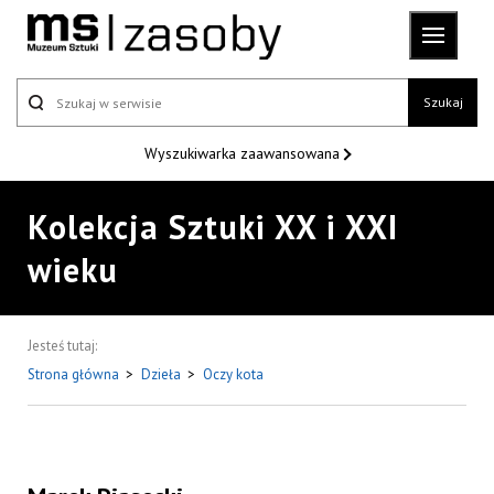
Szukaj
Wyszukiwarka
zaawansowana
Kolekcja Sztuki XX i XXI
wieku
Jesteś tutaj:
Strona główna
>
Dzieła
>
Oczy kota