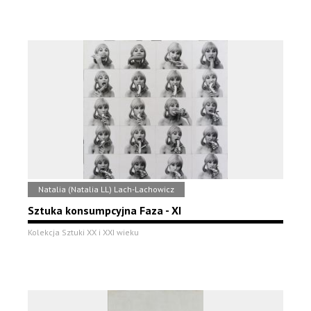
Natalia (Natalia LL) Lach-Lachowicz
Sztuka konsumpcyjna Faza - XI
Kolekcja Sztuki XX i XXI wieku