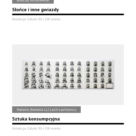
Andrzej Wróblewski
Słońce i inne gwiazdy
Kolekcja Sztuki XX i XXI wieku
Natalia (Natalia LL) Lach-Lachowicz
Sztuka konsumpcyjna
Kolekcja Sztuki XX i XXI wieku