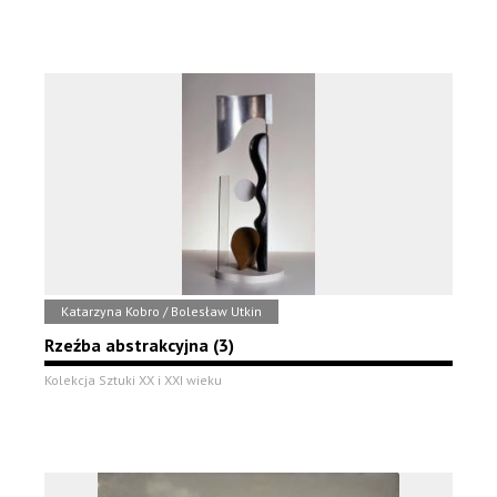
Katarzyna Kobro / Bolesław Utkin
Rzeźba abstrakcyjna (3)
Kolekcja Sztuki XX i XXI wieku