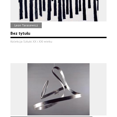
Leon Tarasewicz
Bez tytułu
Kolekcja Sztuki XX i XXI wieku