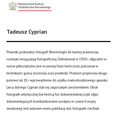
Tadeusz Cyprian
Prawnik, prokurator, fotograf. Równolegle do kariery prawniczej
rozwijał swoją pasję fotograficzną. Debiutował w 1920 r. zdjęciami w
nurcie piktorializmu (we wczesnej fazie twórczości pracował w
technikach: guma, bromolej oraz przetłok) Przełom przyniosła druga
połowa lat 20. i wprowadzenie do użytku małoobrazkowego aparatu
Leica, którego Cyprian stał się zagorzałym zwolennikiem. Obok
fotografii artystycznej był twórcą fot. dokumentalnej (cykl zdjęć
dokumentujacych bombardowanie Londynu w czasie II wojny
światowej) Jest autorem wielu publikacji dot. fotografii i technik.