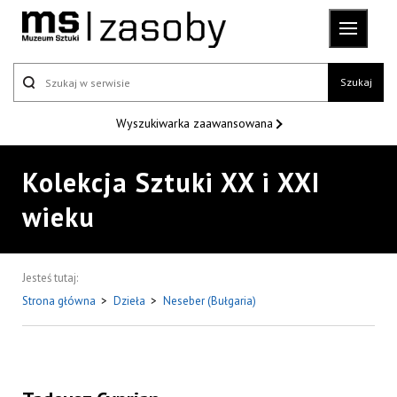
Szukaj
Wyszukiwarka
zaawansowana
Kolekcja Sztuki XX i XXI
wieku
Jesteś tutaj:
Strona główna
>
Dzieła
>
Neseber (Bułgaria)