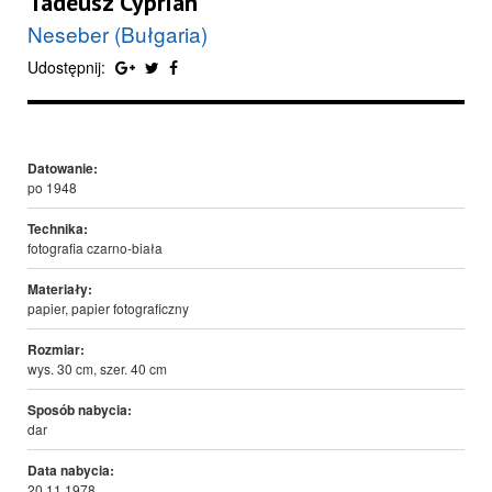
Tadeusz Cyprian
Neseber (Bułgaria)
Udostępnij:
Datowanie:
po 1948
Technika:
fotografia czarno-biała
Materiały:
papier, papier fotograficzny
Rozmiar:
wys. 30 cm, szer. 40 cm
Sposób nabycia:
dar
Data nabycia:
20.11.1978