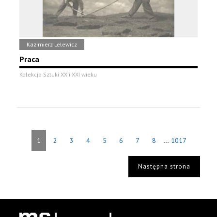
Kazimierz Lelewicz
Praca
Kolekcja Sztuki XX i XXI wieku
...
1
2
3
4
5
6
7
8
1017
Następna strona