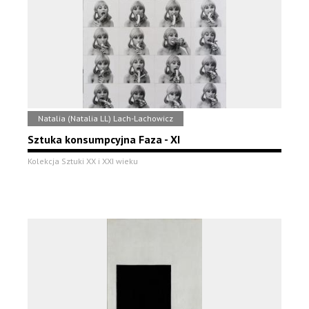
Natalia (Natalia LL) Lach-Lachowicz
Sztuka konsumpcyjna Faza - XI
Kolekcja Sztuki XX i XXI wieku