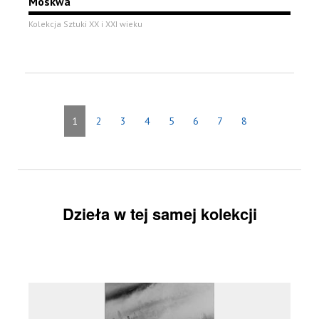
Moskwa
Kolekcja Sztuki XX i XXI wieku
1
2
3
4
5
6
7
8
Dzieła w tej samej kolekcji