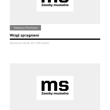
Tadeusz Piechura
Wciąż spragnieni
Kolekcja Sztuki XX i XXI wieku