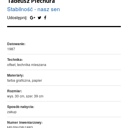
Tadeusz Piechura
Stabilność - nasz sen
Udostępnij:
Datowanie:
1987
Technika:
offset, technika mieszana
Materiały:
farba graficzna, papier
Rozmiar:
wys. 30 cm, szer. 39 cm
Sposób nabycia:
zakup
Numer inwentarzowy:
MS/SN/GR/1883