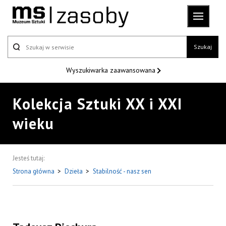
Szukaj
Wyszukiwarka
zaawansowana
Kolekcja Sztuki XX i XXI
wieku
Jesteś tutaj:
Strona główna
>
Dzieła
>
Stabilność - nasz sen