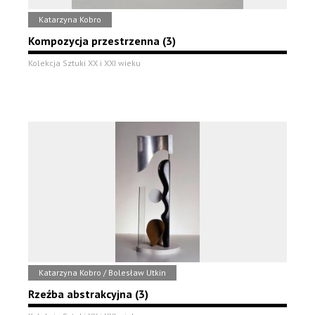
Katarzyna Kobro
Kompozycja przestrzenna (3)
Kolekcja Sztuki XX i XXI wieku
Katarzyna Kobro / Bolesław Utkin
Rzeźba abstrakcyjna (3)