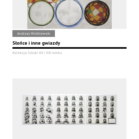
Andrzej Wróblewski
Słońce i inne gwiazdy
Kolekcja Sztuki XX i XXI wieku