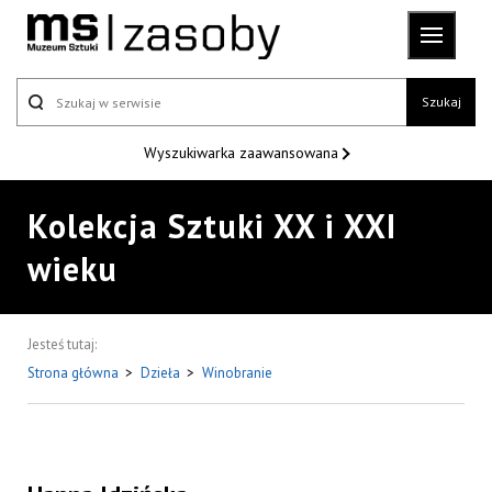
Szukaj
Wyszukiwarka
zaawansowana
Kolekcja Sztuki XX i XXI
wieku
Jesteś tutaj:
Strona główna
>
Dzieła
>
Winobranie