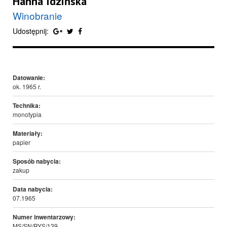
Hanna Idzińska
Winobranie
Udostępnij:
Datowanie:
ok. 1965 r.
Technika:
monotypia
Materiały:
papier
Sposób nabycia:
zakup
Data nabycia:
07.1965
Numer inwentarzowy:
MS/SN/RYS/139