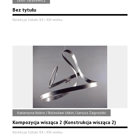
Leon Tarasewicz
Bez tytułu
Kolekcja Sztuki XX i XXI wieku
Katarzyna Kobro / Bolesław Utkin / Janusz Zagrodzki
Kompozycja wisząca 2 (Konstrukcja wisząca 2)
Kolekcja Sztuki XX i XXI wieku