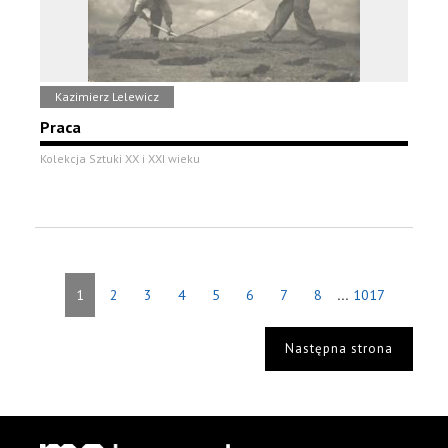
Kazimierz Lelewicz
Praca
Kolekcja Sztuki XX i XXI wieku
...
1
2
3
4
5
6
7
8
1017
Następna strona