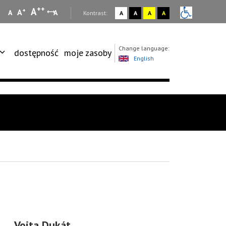
++
A
+
A
A
A
:
Kontrast:
A
A
A
A
Change language:
dostępność
moje zasoby
English
Vojta Dukát