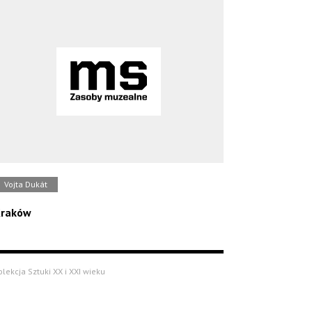
Vojta Dukát
raków
olekcja Sztuki XX i XXI wieku