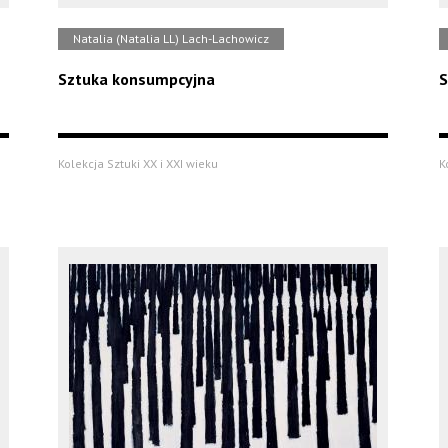
Natalia (Natalia LL) Lach-Lachowicz
Sztuka konsumpcyjna
S
Kolekcja Sztuki XX i XXI wieku
K