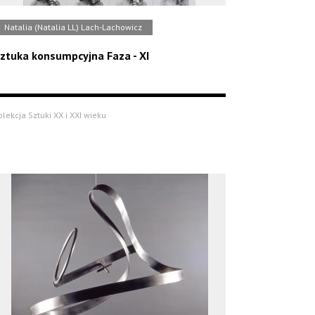
Natalia (Natalia LL) Lach-Lachowicz
ztuka konsumpcyjna Faza - XI
olekcja Sztuki XX i XXI wieku