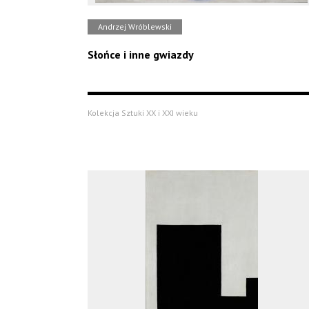
Andrzej Wróblewski
Słońce i inne gwiazdy
Kolekcja Sztuki XX i XXI wieku