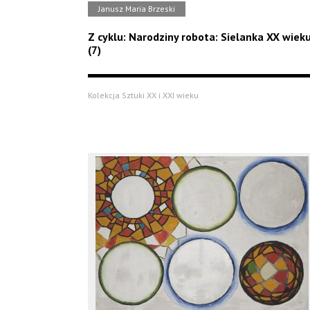
Janusz Maria Brzeski
Z cyklu: Narodziny robota: Sielanka XX wiek
(7)
Kolekcja Sztuki XX i XXI wieku