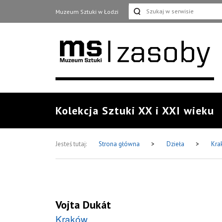
Muzeum Sztuki w Łodzi
Kolekcja Sztuki XX i XXI wieku
Jesteś tutaj:
Strona główna
>
Dzieła
>
Kra
Vojta Dukát
Kraków