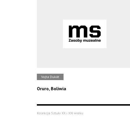
Vojta Dukát
Oruro, Boliwia
Kolekcja Sztuki XX i XXI wieku