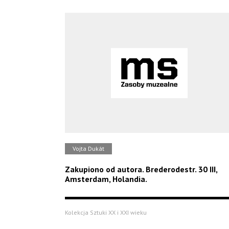
Vojta Dukát
Zakupiono od autora. Brederodestr. 30 III,
Amsterdam, Holandia.
Kolekcja Sztuki XX i XXI wieku