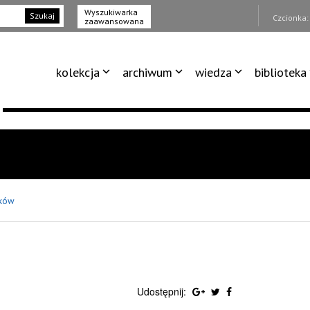
Wyszukiwarka
Szukaj
Czcionka
zaawansowana
kolekcja
archiwum
wiedza
biblioteka
ków
Udostępnij: