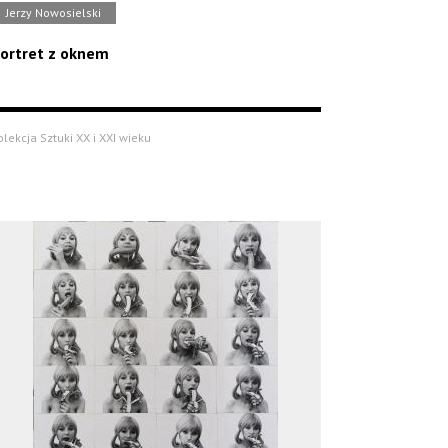
Jerzy Nowosielski
ortret z oknem
olekcja Sztuki XX i XXI wieku