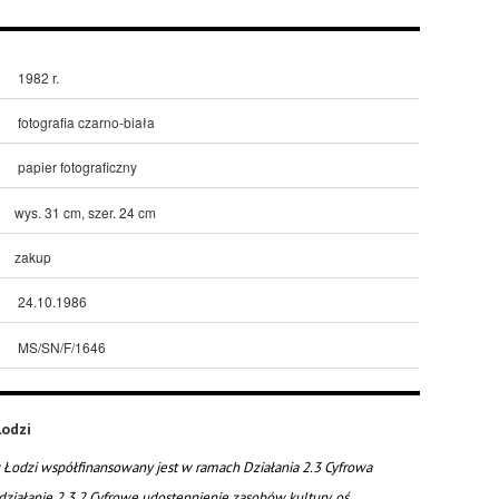
1982 r.
fotografia czarno-biała
papier fotograficzny
wys. 31 cm, szer. 24 cm
zakup
24.10.1986
MS/SN/F/1646
odzi
Łodzi współfinansowany jest w ramach Działania 2.3 Cyfrowa
działanie 2.3.2 Cyfrowe udostępnienie zasobów kultury, oś