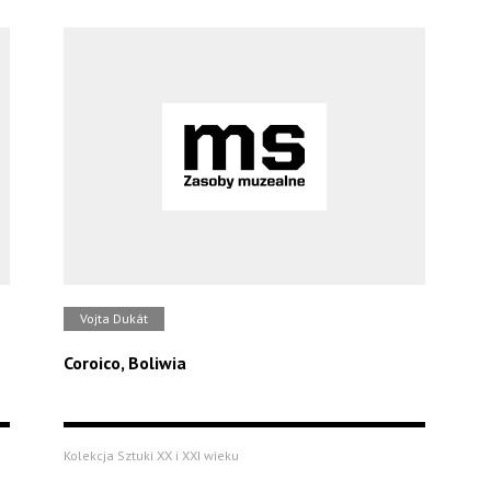
Vojta Dukát
Coroico, Boliwia
Kolekcja Sztuki XX i XXI wieku