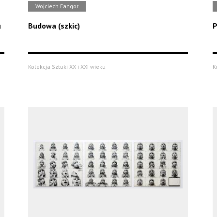
Wojciech Fangor
u
Budowa (szkic)
P
Kolekcja Sztuki XX i XXI wieku
K