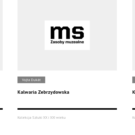
Vojta Dukát
Kalwaria Zebrzydowska
K
Kolekcja Sztuki XX i XXI wieku
K