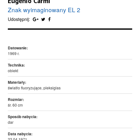
Eugenio Carmi
Znak wyimaginowany EL 2
Udostępnij:
Datowanie:
1969 r.
Technika:
obiekt
Materiały:
światło fluoryzujące, pleksiglas
Rozmiar:
śr. 60 cm
Sposób nabycia:
dar
Data nabycia:
22.04.1971