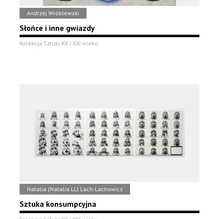
Andrzej Wróblewski
Słońce i inne gwiazdy
Kolekcja Sztuki XX i XXI wieku
Natalia (Natalia LL) Lach-Lachowicz
Sztuka konsumpcyjna