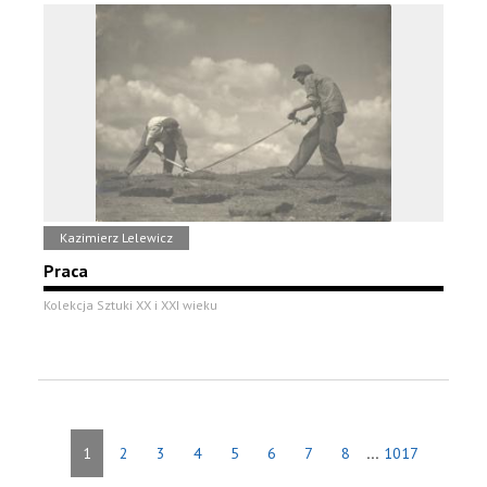
Kazimierz Lelewicz
Praca
Kolekcja Sztuki XX i XXI wieku
...
1
2
3
4
5
6
7
8
1017