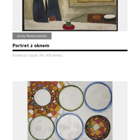
Jerzy Nowosielski
Portret z oknem
Kolekcja Sztuki XX i XXI wieku