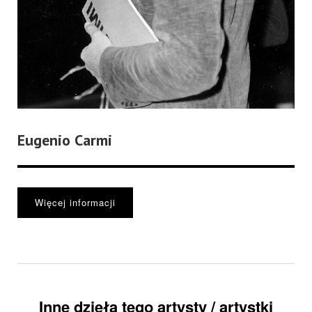
Eugenio Carmi
Więcej informacji
Inne dzieła tego artysty / artystki