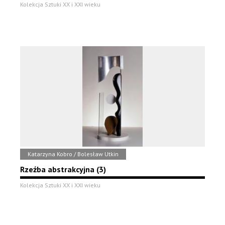
Kolekcja Sztuki XX i XXI wieku
Katarzyna Kobro / Bolesław Utkin
Rzeźba abstrakcyjna (3)
Kolekcja Sztuki XX i XXI wieku