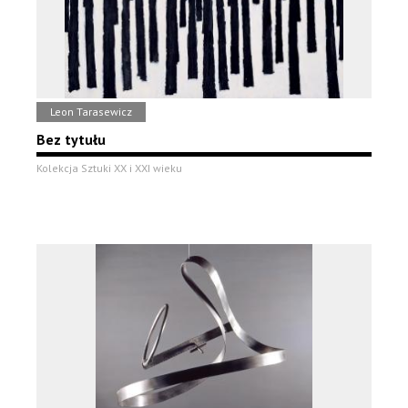
Leon Tarasewicz
Bez tytułu
Kolekcja Sztuki XX i XXI wieku