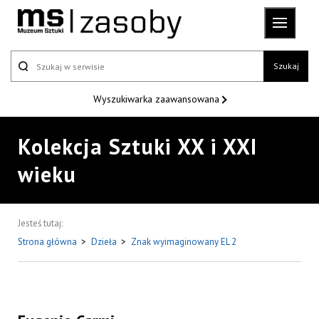
Szukaj
Wyszukiwarka
zaawansowana
Kolekcja Sztuki XX i XXI
wieku
Jesteś tutaj:
Strona główna
>
Dzieła
>
Znak wyimaginowany EL 2