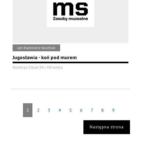
Jan Kazimierz Kosiński
Jugosławia - koń pod murem
Kolekcja Sztuki XX i XXI wieku
1
2
3
4
5
6
7
8
9
Następna strona