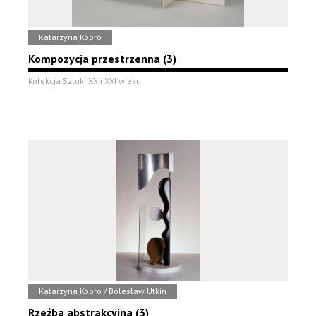
Katarzyna Kobro
Kompozycja przestrzenna (3)
Kolekcja Sztuki XX i XXI wieku
Katarzyna Kobro / Bolesław Utkin
Rzeźba abstrakcyjna (3)