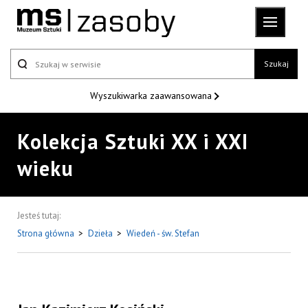
Szukaj
Wyszukiwarka
zaawansowana
Kolekcja Sztuki XX i XXI
wieku
Jesteś tutaj:
Strona główna
>
Dzieła
>
Wiedeń - św. Stefan